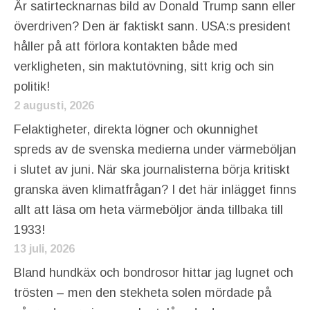
Är satirtecknarnas bild av Donald Trump sann eller
överdriven? Den är faktiskt sann. USA:s president
håller på att förlora kontakten både med
verkligheten, sin maktutövning, sitt krig och sin
politik!
2 augusti, 2026
Felaktigheter, direkta lögner och okunnighet
spreds av de svenska medierna under värmeböljan
i slutet av juni. När ska journalisterna börja kritiskt
granska även klimatfrågan? I det här inlägget finns
allt att läsa om heta värmeböljor ända tillbaka till
1933!
13 juli, 2026
Bland hundkäx och bondrosor hittar jag lugnet och
trösten – men den stekheta solen mördade på