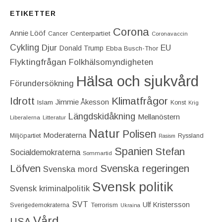
ETIKETTER
Corona
Annie Lööf
Centerpartiet‎
Cancer
Coronavaccin
Cykling
Djur
EU
Donald Trump
Ebba Busch-Thor
Flyktingfrågan
Folkhälsomyndigheten
Hälsa och sjukvård
Förundersökning
Idrott
Klimatfrågor
Jimmie Åkesson
Islam
Konst
Krig
Längdskidåkning
Mellanöstern
Liberalerna
Litteratur
Natur
Polisen
Moderaterna
Miljöpartiet
Ryssland
Rasism
Spanien
Stefan
Socialdemokraterna
Sommartid
Löfven
Svenska regeringen
Svenska mord
Svensk politik
Svensk kriminalpolitik
SVT
Ulf Kristersson
Terrorism
Sverigedemokraterna
Ukraina
Vård
USA