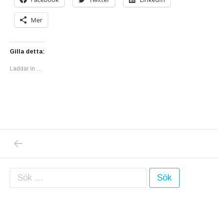
Mer
Gilla detta:
Laddar in …
PREVIOUS POST: IDAG DEN 14 APRIL TOG
Inläggsnavigering
Sök efter: