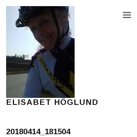
M
ELISABET HÖGLUND
Journalist, författare och konstnär
Main Menu
20180414_181504