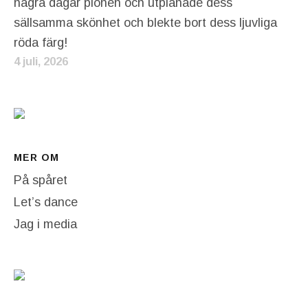
några dagar pionen och utplånade dess
sällsamma skönhet och blekte bort dess ljuvliga
röda färg!
4 juli, 2026
MER OM
På spåret
Let’s dance
Jag i media