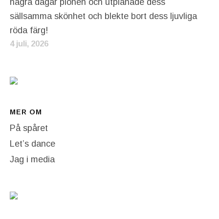
några dagar pionen och utplånade dess
sällsamma skönhet och blekte bort dess ljuvliga
röda färg!
4 juli, 2026
MER OM
På spåret
Let’s dance
Jag i media