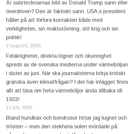
Är satirtecknarnas bild av Donald Trump sann eller
överdriven? Den är faktiskt sann. USA:s president
håller på att förlora kontakten både med
verkligheten, sin maktutövning, sitt krig och sin
politik!
2 augusti, 2026
Felaktigheter, direkta lögner och okunnighet
spreds av de svenska medierna under värmeböljan
i slutet av juni. När ska journalisterna börja kritiskt
granska även klimatfrågan? I det här inlägget finns
allt att läsa om heta värmeböljor ända tillbaka till
1933!
13 juli, 2026
Bland hundkäx och bondrosor hittar jag lugnet och
trösten – men den stekheta solen mördade på