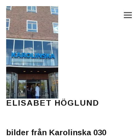
M
ELISABET HÖGLUND
Journalist, författare och konstnär
Main Menu
bilder från Karolinska 030