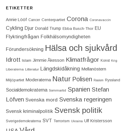
ETIKETTER
Corona
Annie Lööf
Centerpartiet‎
Cancer
Coronavaccin
Cykling
Djur
EU
Donald Trump
Ebba Busch-Thor
Flyktingfrågan
Folkhälsomyndigheten
Hälsa och sjukvård
Förundersökning
Idrott
Klimatfrågor
Jimmie Åkesson
Islam
Konst
Krig
Längdskidåkning
Mellanöstern
Liberalerna
Litteratur
Natur
Polisen
Moderaterna
Miljöpartiet
Ryssland
Rasism
Spanien
Stefan
Socialdemokraterna
Sommartid
Löfven
Svenska regeringen
Svenska mord
Svensk politik
Svensk kriminalpolitik
SVT
Ulf Kristersson
Terrorism
Sverigedemokraterna
Ukraina
Vård
USA