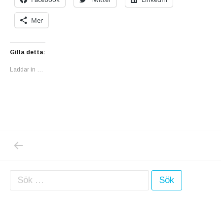
Mer
Gilla detta:
Laddar in …
PREVIOUS POST: IDAG GENOMGICK JAG 
Inläggsnavigering
Sök efter: