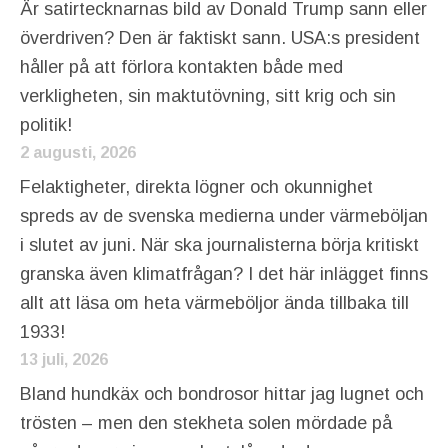
Är satirtecknarnas bild av Donald Trump sann eller
överdriven? Den är faktiskt sann. USA:s president
håller på att förlora kontakten både med
verkligheten, sin maktutövning, sitt krig och sin
politik!
2 augusti, 2026
Felaktigheter, direkta lögner och okunnighet
spreds av de svenska medierna under värmeböljan
i slutet av juni. När ska journalisterna börja kritiskt
granska även klimatfrågan? I det här inlägget finns
allt att läsa om heta värmeböljor ända tillbaka till
1933!
13 juli, 2026
Bland hundkäx och bondrosor hittar jag lugnet och
trösten – men den stekheta solen mördade på