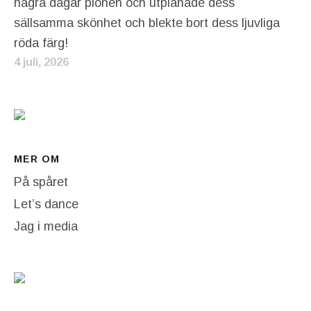
några dagar pionen och utplånade dess
sällsamma skönhet och blekte bort dess ljuvliga
röda färg!
4 juli, 2026
MER OM
På spåret
Let’s dance
Jag i media