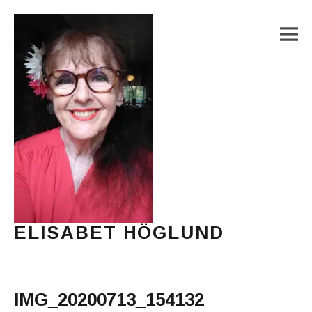
M
ELISABET HÖGLUND
Journalist, författare och konstnär
Main Menu
IMG_20200713_154132