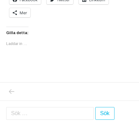
Mer
Gilla detta:
Laddar in …
PREVIOUS POST: IDAG GENOMGICK JAG 
Inläggsnavigering
Sök efter: