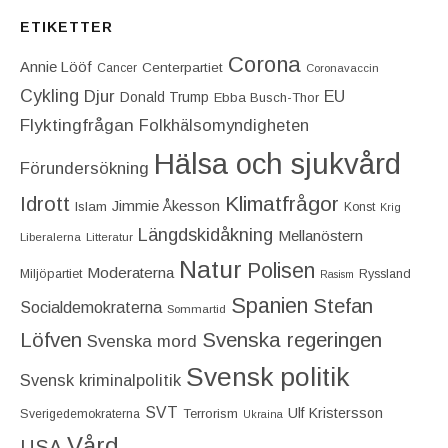
ETIKETTER
Corona
Annie Lööf
Centerpartiet‎
Cancer
Coronavaccin
Cykling
Djur
EU
Donald Trump
Ebba Busch-Thor
Flyktingfrågan
Folkhälsomyndigheten
Hälsa och sjukvård
Förundersökning
Idrott
Klimatfrågor
Jimmie Åkesson
Islam
Konst
Krig
Längdskidåkning
Mellanöstern
Liberalerna
Litteratur
Natur
Polisen
Moderaterna
Miljöpartiet
Ryssland
Rasism
Spanien
Stefan
Socialdemokraterna
Sommartid
Löfven
Svenska regeringen
Svenska mord
Svensk politik
Svensk kriminalpolitik
SVT
Ulf Kristersson
Terrorism
Sverigedemokraterna
Ukraina
Vård
USA