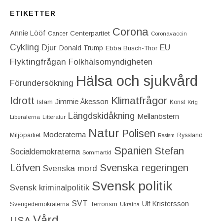
ETIKETTER
Corona
Annie Lööf
Centerpartiet‎
Cancer
Coronavaccin
Cykling
Djur
EU
Donald Trump
Ebba Busch-Thor
Flyktingfrågan
Folkhälsomyndigheten
Hälsa och sjukvård
Förundersökning
Idrott
Klimatfrågor
Jimmie Åkesson
Islam
Konst
Krig
Längdskidåkning
Mellanöstern
Liberalerna
Litteratur
Natur
Polisen
Moderaterna
Miljöpartiet
Ryssland
Rasism
Spanien
Stefan
Socialdemokraterna
Sommartid
Löfven
Svenska regeringen
Svenska mord
Svensk politik
Svensk kriminalpolitik
SVT
Ulf Kristersson
Terrorism
Sverigedemokraterna
Ukraina
Vård
USA