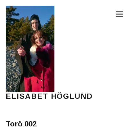
M
ELISABET HÖGLUND
Journalist, författare och konstnär
Main Menu
Torö 002