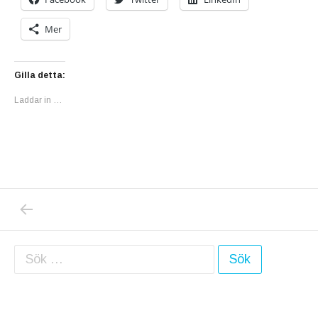
Mer
Gilla detta:
Laddar in …
PREVIOUS POST: IGÅR SPELADE JAG IN E
Inläggsnavigering
Sök efter: