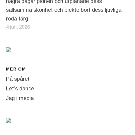
några dagar pionen och utplånade dess
sällsamma skönhet och blekte bort dess ljuvliga
röda färg!
4 juli, 2026
MER OM
På spåret
Let’s dance
Jag i media