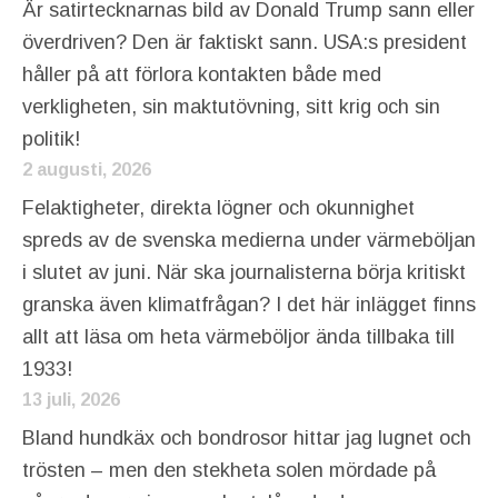
Är satirtecknarnas bild av Donald Trump sann eller
överdriven? Den är faktiskt sann. USA:s president
håller på att förlora kontakten både med
verkligheten, sin maktutövning, sitt krig och sin
politik!
2 augusti, 2026
Felaktigheter, direkta lögner och okunnighet
spreds av de svenska medierna under värmeböljan
i slutet av juni. När ska journalisterna börja kritiskt
granska även klimatfrågan? I det här inlägget finns
allt att läsa om heta värmeböljor ända tillbaka till
1933!
13 juli, 2026
Bland hundkäx och bondrosor hittar jag lugnet och
trösten – men den stekheta solen mördade på