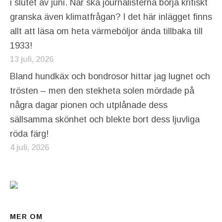
i slutet av juni. När ska journalisterna börja kritiskt
granska även klimatfrågan? I det här inlägget finns
allt att läsa om heta värmeböljor ända tillbaka till
1933!
13 juli, 2026
Bland hundkäx och bondrosor hittar jag lugnet och
trösten – men den stekheta solen mördade på
några dagar pionen och utplånade dess
sällsamma skönhet och blekte bort dess ljuvliga
röda färg!
4 juli, 2026
MER OM