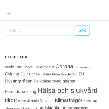
PREVIOUS POST: INGA SAMMANKOMSTER M
Inläggsnavigering
Sök efter:
ETIKETTER
Corona
Annie Lööf
Centerpartiet‎
Cancer
Coronavaccin
Cykling
Djur
EU
Donald Trump
Ebba Busch-Thor
Flyktingfrågan
Folkhälsomyndigheten
Hälsa och sjukvård
Förundersökning
Idrott
Klimatfrågor
Jimmie Åkesson
Islam
Konst
Krig
Längdskidåkning
Mellanöstern
Liberalerna
Litteratur