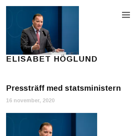
M
ELISABET HÖGLUND
Journalist, författare och konstnär
Main Menu
Pressträff med statsministern
16 november, 2020