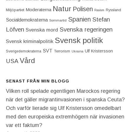
Natur
Polisen
Moderaterna
Miljöpartiet
Ryssland
Rasism
Spanien
Stefan
Socialdemokraterna
Sommartid
Löfven
Svenska regeringen
Svenska mord
Svensk politik
Svensk kriminalpolitik
SVT
Ulf Kristersson
Terrorism
Sverigedemokraterna
Ukraina
Vård
USA
SENAST FRÅN MIN BLOGG
Vilken roll spelade egentligen Marockos regering
när det gäller migrantinvasionen i spanska Ceuta?
Och varför lierade sig Ulf Kristersson omedelbart
med den europeiska extremhögern när invasionen
var ett faktum?