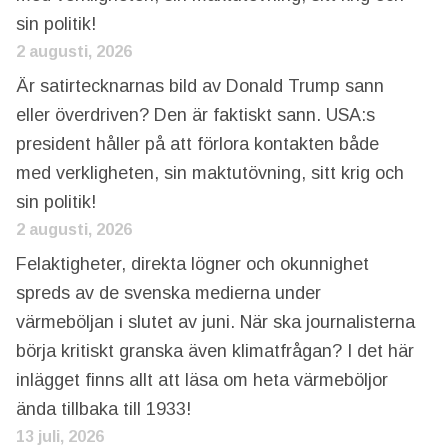
sin politik!
2 augusti, 2026
Är satirtecknarnas bild av Donald Trump sann
eller överdriven? Den är faktiskt sann. USA:s
president håller på att förlora kontakten både
med verkligheten, sin maktutövning, sitt krig och
sin politik!
2 augusti, 2026
Felaktigheter, direkta lögner och okunnighet
spreds av de svenska medierna under
värmeböljan i slutet av juni. När ska journalisterna
börja kritiskt granska även klimatfrågan? I det här
inlägget finns allt att läsa om heta värmeböljor
ända tillbaka till 1933!
13 juli, 2026