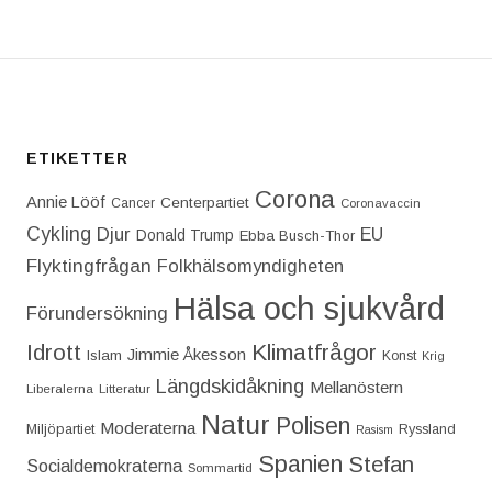
ETIKETTER
Corona
Annie Lööf
Centerpartiet‎
Cancer
Coronavaccin
Cykling
Djur
EU
Donald Trump
Ebba Busch-Thor
Flyktingfrågan
Folkhälsomyndigheten
Hälsa och sjukvård
Förundersökning
Idrott
Klimatfrågor
Jimmie Åkesson
Islam
Konst
Krig
Längdskidåkning
Mellanöstern
Liberalerna
Litteratur
Natur
Polisen
Moderaterna
Miljöpartiet
Ryssland
Rasism
Spanien
Stefan
Socialdemokraterna
Sommartid