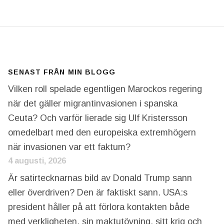
SENAST FRÅN MIN BLOGG
Vilken roll spelade egentligen Marockos regering
när det gäller migrantinvasionen i spanska
Ceuta? Och varför lierade sig Ulf Kristersson
omedelbart med den europeiska extremhögern
när invasionen var ett faktum?
4 augusti, 2026
Är satirtecknarnas bild av Donald Trump sann
eller överdriven? Den är faktiskt sann. USA:s
president håller på att förlora kontakten både
med verkligheten, sin maktutövning, sitt krig och