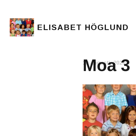
ELISABET HÖGLUND
Journalist, författare och konstnär
Moa 3
10 augusti, 2020