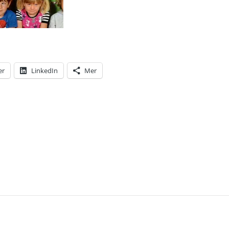
er
LinkedIn
Mer
T: INGEN FÅR GLÖMMA MOA OCH AGNES! IDAG VIS