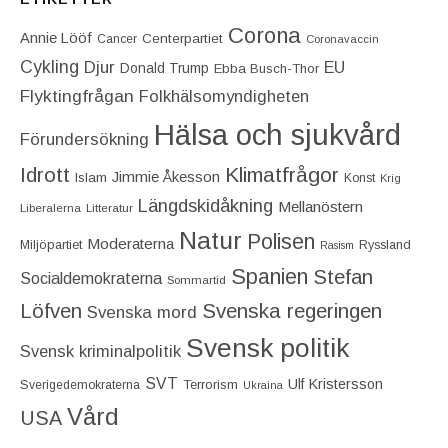
Corona
Annie Lööf
Centerpartiet‎
Cancer
Coronavaccin
Cykling
Djur
EU
Donald Trump
Ebba Busch-Thor
Flyktingfrågan
Folkhälsomyndigheten
Hälsa och sjukvård
Förundersökning
Idrott
Klimatfrågor
Jimmie Åkesson
Islam
Konst
Krig
Längdskidåkning
Mellanöstern
Liberalerna
Litteratur
Natur
Polisen
Moderaterna
Miljöpartiet
Ryssland
Rasism
Spanien
Stefan
Socialdemokraterna
Sommartid
Löfven
Svenska regeringen
Svenska mord
Svensk politik
Svensk kriminalpolitik
SVT
Ulf Kristersson
Terrorism
Sverigedemokraterna
Ukraina
Vård
USA