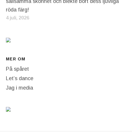
sällsamma skönhet och blekte bort dess ljuvliga
röda färg!
4 juli, 2026
MER OM
På spåret
Let’s dance
Jag i media