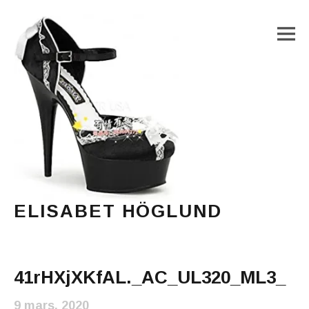
M
ELISABET HÖGLUND
Journalist, författare och konstnär
Main Menu
41rHXjXKfAL._AC_UL320_ML3_
9 mars, 2020