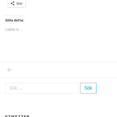
Mer
Gilla detta:
Laddar in …
PREVIOUS POST: INTERNATIONELLA KVINN
Inläggsnavigering
Sök efter:
ETIKETTER