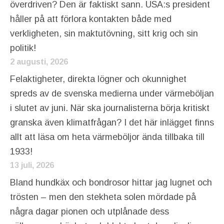
överdriven? Den är faktiskt sann. USA:s president
håller på att förlora kontakten både med
verkligheten, sin maktutövning, sitt krig och sin
politik!
2 augusti, 2026
Felaktigheter, direkta lögner och okunnighet
spreds av de svenska medierna under värmeböljan
i slutet av juni. När ska journalisterna börja kritiskt
granska även klimatfrågan? I det här inlägget finns
allt att läsa om heta värmeböljor ända tillbaka till
1933!
13 juli, 2026
Bland hundkäx och bondrosor hittar jag lugnet och
trösten – men den stekheta solen mördade på
några dagar pionen och utplånade dess