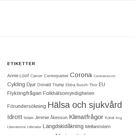
T: INTERNATIONELLA KVINNODAGEN ÄR TILL FÖR
ETIKETTER
Corona
Annie Lööf
Centerpartiet‎
Cancer
Coronavaccin
Cykling
Djur
EU
Donald Trump
Ebba Busch-Thor
Flyktingfrågan
Folkhälsomyndigheten
Hälsa och sjukvård
Förundersökning
Idrott
Klimatfrågor
Jimmie Åkesson
Islam
Konst
Krig
Längdskidåkning
Mellanöstern
Liberalerna
Litteratur