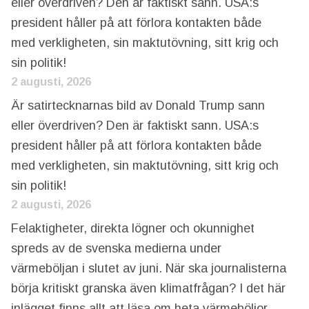
eller överdriven? Den är faktiskt sann. USA:s
president håller på att förlora kontakten både
med verkligheten, sin maktutövning, sitt krig och
sin politik!
2 augusti, 2026
Är satirtecknarnas bild av Donald Trump sann
eller överdriven? Den är faktiskt sann. USA:s
president håller på att förlora kontakten både
med verkligheten, sin maktutövning, sitt krig och
sin politik!
2 augusti, 2026
Felaktigheter, direkta lögner och okunnighet
spreds av de svenska medierna under
värmeböljan i slutet av juni. När ska journalisterna
börja kritiskt granska även klimatfrågan? I det här
inlägget finns allt att läsa om heta värmeböljor