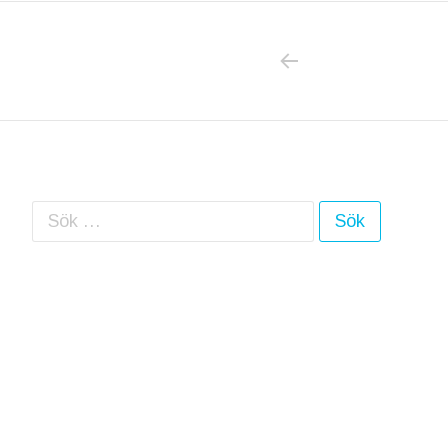
PREVIOUS POS
Inläggsnavigering
Sök efter: