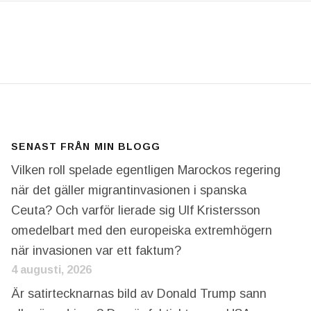
 ATT LYFTA FRAM KVINNOFÖRTRYCKET – MEN DET 
SENAST FRÅN MIN BLOGG
Vilken roll spelade egentligen Marockos regering
när det gäller migrantinvasionen i spanska
Ceuta? Och varför lierade sig Ulf Kristersson
omedelbart med den europeiska extremhögern
när invasionen var ett faktum?
4 augusti, 2026
Är satirtecknarnas bild av Donald Trump sann