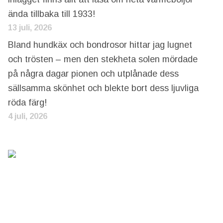
ända tillbaka till 1933!
13 juli, 2026
Bland hundkäx och bondrosor hittar jag lugnet
och trösten – men den stekheta solen mördade
på några dagar pionen och utplånade dess
sällsamma skönhet och blekte bort dess ljuvliga
röda färg!
4 juli, 2026