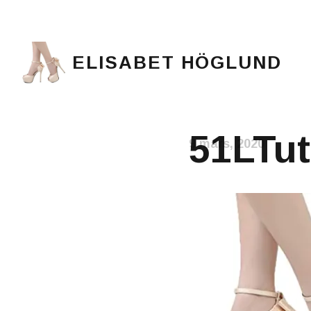
ELISABET HÖGLUND
Journalist, författare och konstnär
51LTu
9 mars, 2020