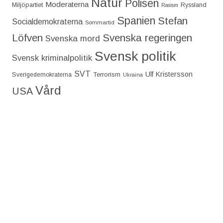
Natur
Polisen
Moderaterna
Miljöpartiet
Ryssland
Rasism
Spanien
Stefan
Socialdemokraterna
Sommartid
Löfven
Svenska regeringen
Svenska mord
Svensk politik
Svensk kriminalpolitik
SVT
Ulf Kristersson
Terrorism
Sverigedemokraterna
Ukraina
Vård
USA