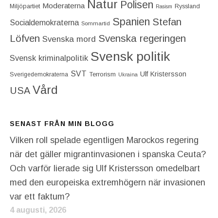
Natur
Polisen
Moderaterna
Miljöpartiet
Ryssland
Rasism
Spanien
Stefan
Socialdemokraterna
Sommartid
Löfven
Svenska regeringen
Svenska mord
Svensk politik
Svensk kriminalpolitik
SVT
Ulf Kristersson
Terrorism
Sverigedemokraterna
Ukraina
Vård
USA
SENAST FRÅN MIN BLOGG
Vilken roll spelade egentligen Marockos regering
när det gäller migrantinvasionen i spanska Ceuta?
Och varför lierade sig Ulf Kristersson omedelbart
med den europeiska extremhögern när invasionen
var ett faktum?
4 augusti, 2026