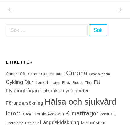
PREVIOUS POST: VARJE GÅNG JAG KÖR F
NEXT P
Inläggsnavigering
Sök efter:
ETIKETTER
Corona
Annie Lööf
Centerpartiet‎
Cancer
Coronavaccin
Cykling
Djur
EU
Donald Trump
Ebba Busch-Thor
Flyktingfrågan
Folkhälsomyndigheten
Hälsa och sjukvård
Förundersökning
Idrott
Klimatfrågor
Jimmie Åkesson
Islam
Konst
Krig
Längdskidåkning
Mellanöstern
Liberalerna
Litteratur