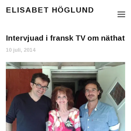
ELISABET HÖGLUND
M
Journalist, författare och konstnär
Main Menu
Intervjuad i fransk TV om näthat
10 juli, 2014