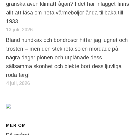
granska även klimatfrågan? I det här inlägget finns
allt att läsa om heta värmeböljor ända tillbaka till
1933!
13 juli, 2026
Bland hundkäx och bondrosor hittar jag lugnet och
trösten – men den stekheta solen mördade på
några dagar pionen och utplånade dess
sällsamma skönhet och blekte bort dess ljuvliga
röda färg!
4 juli, 2026
MER OM