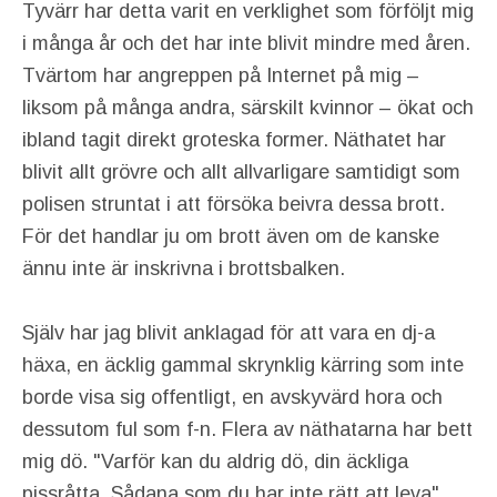
Tyvärr har detta varit en verklighet som förföljt mig
i många år och det har inte blivit mindre med åren.
Tvärtom har angreppen på Internet på mig –
liksom på många andra, särskilt kvinnor – ökat och
ibland tagit direkt groteska former. Näthatet har
blivit allt grövre och allt allvarligare samtidigt som
polisen struntat i att försöka beivra dessa brott.
För det handlar ju om brott även om de kanske
ännu inte är inskrivna i brottsbalken.
Själv har jag blivit anklagad för att vara en dj-a
häxa, en äcklig gammal skrynklig kärring som inte
borde visa sig offentligt, en avskyvärd hora och
dessutom ful som f-n. Flera av näthatarna har bett
mig dö. "Varför kan du aldrig dö, din äckliga
pissråtta. Sådana som du har inte rätt att leva".