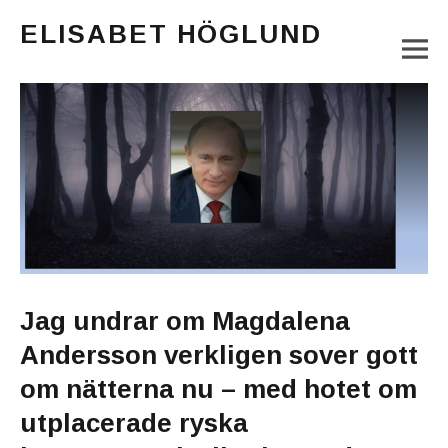
ELISABET HÖGLUND
M
Journalist, författare och konstnär
Main Menu
Jag undrar om Magdalena
Andersson verkligen sover gott
om nätterna nu – med hotet om
utplacerade ryska