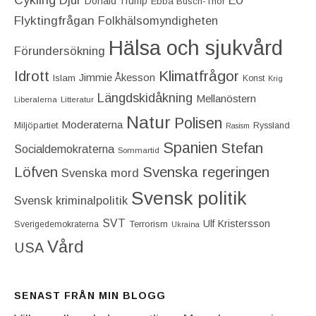
Cykling
Djur
EU
Donald Trump
Ebba Busch-Thor
Flyktingfrågan
Folkhälsomyndigheten
Hälsa och sjukvård
Förundersökning
Idrott
Klimatfrågor
Jimmie Åkesson
Islam
Konst
Krig
Längdskidåkning
Mellanöstern
Liberalerna
Litteratur
Natur
Polisen
Moderaterna
Miljöpartiet
Ryssland
Rasism
Spanien
Stefan
Socialdemokraterna
Sommartid
Löfven
Svenska regeringen
Svenska mord
Svensk politik
Svensk kriminalpolitik
SVT
Ulf Kristersson
Terrorism
Sverigedemokraterna
Ukraina
Vård
USA
SENAST FRÅN MIN BLOGG