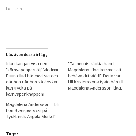
Laddar in …
Läs även dessa inlägg
Idag kan jag visa den
”Ta min utsträckta hand,
”kärnvapenportfölj” Vladimir
Magdalena! Jag kommer att
Putin alltid bär med sig och
behöva ditt stöd!” Detta var
där han när han så önskar
Ulf Kristerssons tysta bön till
kan trycka på
Magdalena Andersson idag.
kärnvapenknappen!
Magdalena Andersson – blir
hon Sveriges svar på
Tysklands Angela Merkel?
Tags: