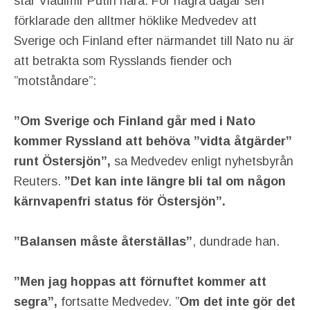
står Vladimir Putin nära. För några dagar sen
förklarade den alltmer höklike Medvedev att
Sverige och Finland efter närmandet till Nato nu är
att betrakta som Rysslands fiender och
”motståndare”:
”Om Sverige och Finland går med i Nato
kommer Ryssland att behöva ”vidta åtgärder”
runt Östersjön”,
sa Medvedev enligt nyhetsbyrån
Reuters.
”Det kan inte längre bli tal om någon
kärnvapenfri status för Östersjön”.
”Balansen måste återställas”
, dundrade han.
”Men jag hoppas att förnuftet kommer att
segra”,
fortsatte Medvedev. ”
Om det inte gör det