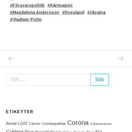
Försvarspolitik
Kärnvapen
Magdalena Andersson
Ryssland
Ukraina
Vladimir Putin
PREVIOUS POST: IDAG HÖLLS TIDERNAS M
NEXT P
Inläggsnavigering
Sök efter:
ETIKETTER
Corona
Annie Lööf
Centerpartiet‎
Cancer
Coronavaccin