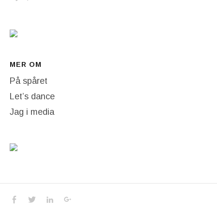
MER OM
På spåret
Let’s dance
Jag i media
Social Media Profiles
Facebook
Twitter
LinkedIn
Google+