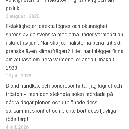
politik!
2 augusti, 2026
Felaktigheter, direkta lögner och okunnighet
spreds av de svenska medierna under värmeböljan
i slutet av juni. När ska journalisterna börja kritiskt
granska även klimatfrågan? I det här inlägget finns
allt att läsa om heta värmeböljor ända tillbaka till
1933!
13 juli, 2026
Bland hundkäx och bondrosor hittar jag lugnet och
trösten – men den stekheta solen mördade på
några dagar pionen och utplånade dess
sällsamma skönhet och blekte bort dess ljuvliga
röda färg!
4 juli, 2026