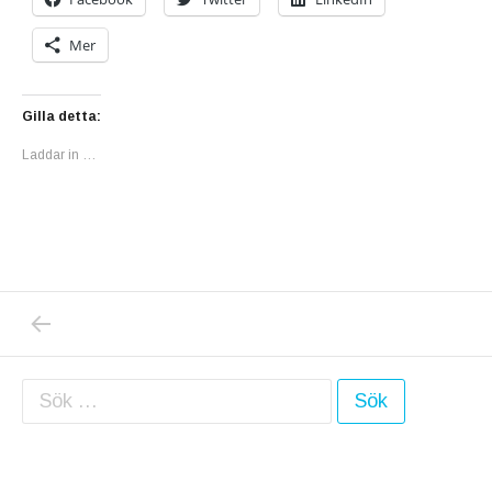
Mer
Gilla detta:
Laddar in …
PREVIOUS POST: JAG VILL TACKA ALLA MI
Inläggsnavigering
Sök efter: