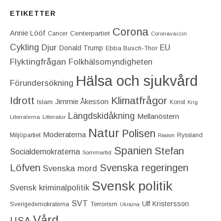
ETIKETTER
Corona
Annie Lööf
Centerpartiet‎
Cancer
Coronavaccin
Cykling
Djur
EU
Donald Trump
Ebba Busch-Thor
Flyktingfrågan
Folkhälsomyndigheten
Hälsa och sjukvård
Förundersökning
Idrott
Klimatfrågor
Jimmie Åkesson
Islam
Konst
Krig
Längdskidåkning
Mellanöstern
Liberalerna
Litteratur
Natur
Polisen
Moderaterna
Miljöpartiet
Ryssland
Rasism
Spanien
Stefan
Socialdemokraterna
Sommartid
Löfven
Svenska regeringen
Svenska mord
Svensk politik
Svensk kriminalpolitik
SVT
Ulf Kristersson
Terrorism
Sverigedemokraterna
Ukraina
Vård
USA