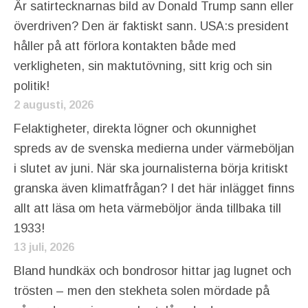
Är satirtecknarnas bild av Donald Trump sann eller
överdriven? Den är faktiskt sann. USA:s president
håller på att förlora kontakten både med
verkligheten, sin maktutövning, sitt krig och sin
politik!
2 augusti, 2026
Felaktigheter, direkta lögner och okunnighet
spreds av de svenska medierna under värmeböljan
i slutet av juni. När ska journalisterna börja kritiskt
granska även klimatfrågan? I det här inlägget finns
allt att läsa om heta värmeböljor ända tillbaka till
1933!
13 juli, 2026
Bland hundkäx och bondrosor hittar jag lugnet och
trösten – men den stekheta solen mördade på