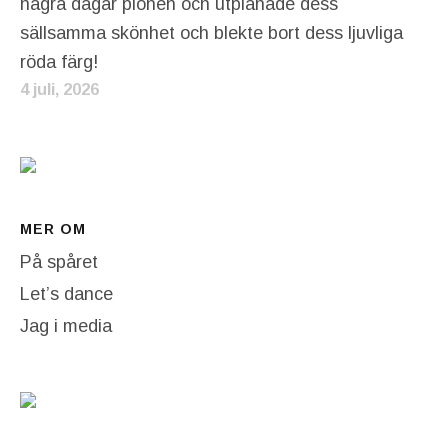
några dagar pionen och utplånade dess
sällsamma skönhet och blekte bort dess ljuvliga
röda färg!
4 juli, 2026
MER OM
På spåret
Let’s dance
Jag i media