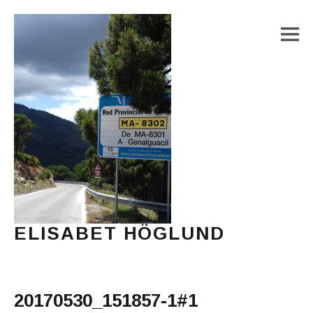
M
ELISABET HÖGLUND
Journalist, författare och konstnär
Main Menu
20170530_151857-1#1