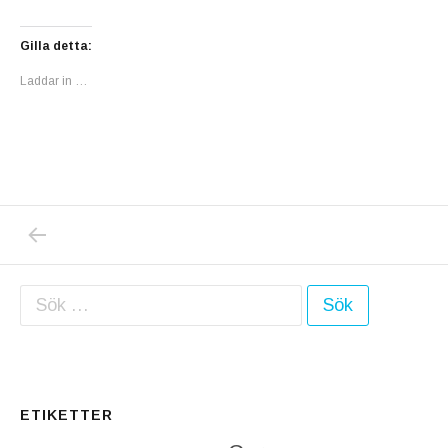
Gilla detta:
Laddar in …
PREVIOUS POST: KÄRA SVENSKA FOLK, KÖ
Inläggsnavigering
Sök efter:
ETIKETTER