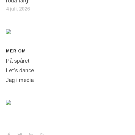
röda färg!
4 juli, 2026
MER OM
På spåret
Let’s dance
Jag i media
Social Media Profiles
Facebook
Twitter
LinkedIn
Google+