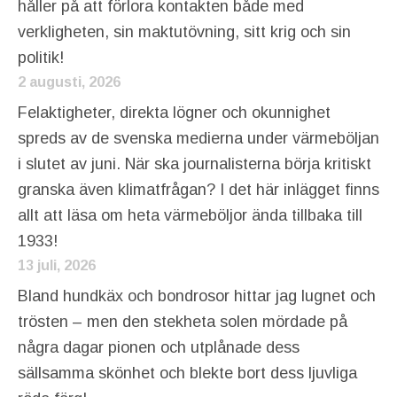
håller på att förlora kontakten både med
verkligheten, sin maktutövning, sitt krig och sin
politik!
2 augusti, 2026
Felaktigheter, direkta lögner och okunnighet
spreds av de svenska medierna under värmeböljan
i slutet av juni. När ska journalisterna börja kritiskt
granska även klimatfrågan? I det här inlägget finns
allt att läsa om heta värmeböljor ända tillbaka till
1933!
13 juli, 2026
Bland hundkäx och bondrosor hittar jag lugnet och
trösten – men den stekheta solen mördade på
några dagar pionen och utplånade dess
sällsamma skönhet och blekte bort dess ljuvliga