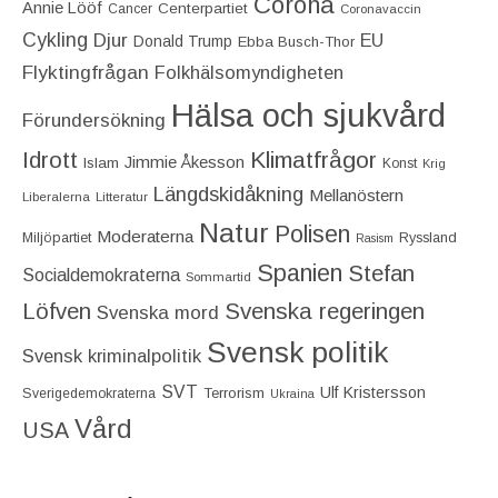
Corona
Annie Lööf
Centerpartiet‎
Cancer
Coronavaccin
Cykling
Djur
EU
Donald Trump
Ebba Busch-Thor
Flyktingfrågan
Folkhälsomyndigheten
Hälsa och sjukvård
Förundersökning
Idrott
Klimatfrågor
Jimmie Åkesson
Islam
Konst
Krig
Längdskidåkning
Mellanöstern
Liberalerna
Litteratur
Natur
Polisen
Moderaterna
Miljöpartiet
Ryssland
Rasism
Spanien
Stefan
Socialdemokraterna
Sommartid
Löfven
Svenska regeringen
Svenska mord
Svensk politik
Svensk kriminalpolitik
SVT
Ulf Kristersson
Terrorism
Sverigedemokraterna
Ukraina
Vård
USA