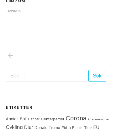
Gilla detta:
Laddar in …
PREVIOUS POST: KVINNOR, SE UPP FÖR D
Inläggsnavigering
Sök efter:
ETIKETTER
Corona
Annie Lööf
Centerpartiet‎
Cancer
Coronavaccin
Cykling
Djur
EU
Donald Trump
Ebba Busch-Thor