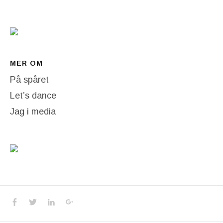
MER OM
På spåret
Let’s dance
Jag i media
Social Media Profiles
Facebook
Twitter
LinkedIn
Google+