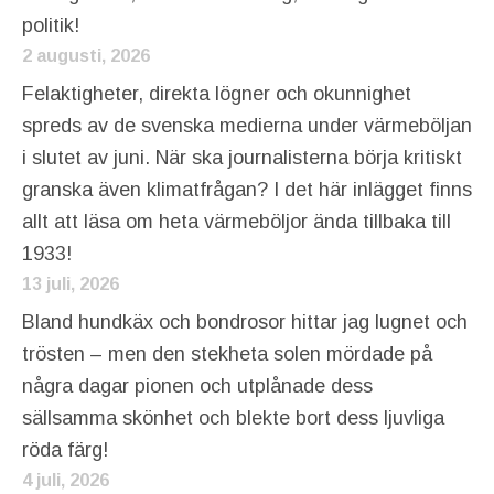
politik!
2 augusti, 2026
Felaktigheter, direkta lögner och okunnighet
spreds av de svenska medierna under värmeböljan
i slutet av juni. När ska journalisterna börja kritiskt
granska även klimatfrågan? I det här inlägget finns
allt att läsa om heta värmeböljor ända tillbaka till
1933!
13 juli, 2026
Bland hundkäx och bondrosor hittar jag lugnet och
trösten – men den stekheta solen mördade på
några dagar pionen och utplånade dess
sällsamma skönhet och blekte bort dess ljuvliga
röda färg!
4 juli, 2026