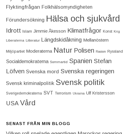
Flyktingfrågan
Folkhälsomyndigheten
Hälsa och sjukvård
Förundersökning
Idrott
Klimatfrågor
Jimmie Åkesson
Islam
Konst
Krig
Längdskidåkning
Mellanöstern
Liberalerna
Litteratur
Natur
Polisen
Moderaterna
Miljöpartiet
Ryssland
Rasism
Spanien
Stefan
Socialdemokraterna
Sommartid
Löfven
Svenska regeringen
Svenska mord
Svensk politik
Svensk kriminalpolitik
SVT
Ulf Kristersson
Terrorism
Sverigedemokraterna
Ukraina
Vård
USA
SENAST FRÅN MIN BLOGG
Vilken roll spelade egentligen Marockos regering