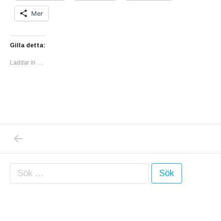
Mer
Gilla detta:
Laddar in …
PREVIOUS POST: MAGDALENA ANDERSSONS
Inläggsnavigering
Sök efter: