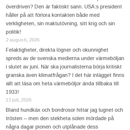
överdriven? Den är faktiskt sann. USA:s president
håller på att förlora kontakten både med
verkligheten, sin maktutövning, sitt krig och sin
politik!
2 augusti, 2026
Felaktigheter, direkta lögner och okunnighet
spreds av de svenska medierna under värmeböljan
i slutet av juni. När ska journalisterna börja kritiskt
granska även klimatfrågan? I det här inlägget finns
allt att läsa om heta värmeböljor ända tillbaka till
1933!
13 juli, 2026
Bland hundkäx och bondrosor hittar jag lugnet och
trösten – men den stekheta solen mördade på
några dagar pionen och utplånade dess