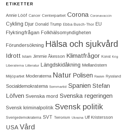
ETIKETTER
Corona
Annie Lööf
Centerpartiet‎
Cancer
Coronavaccin
Cykling
Djur
EU
Donald Trump
Ebba Busch-Thor
Flyktingfrågan
Folkhälsomyndigheten
Hälsa och sjukvård
Förundersökning
Idrott
Klimatfrågor
Jimmie Åkesson
Islam
Konst
Krig
Längdskidåkning
Mellanöstern
Liberalerna
Litteratur
Natur
Polisen
Moderaterna
Miljöpartiet
Ryssland
Rasism
Spanien
Stefan
Socialdemokraterna
Sommartid
Löfven
Svenska regeringen
Svenska mord
Svensk politik
Svensk kriminalpolitik
SVT
Ulf Kristersson
Terrorism
Sverigedemokraterna
Ukraina
Vård
USA