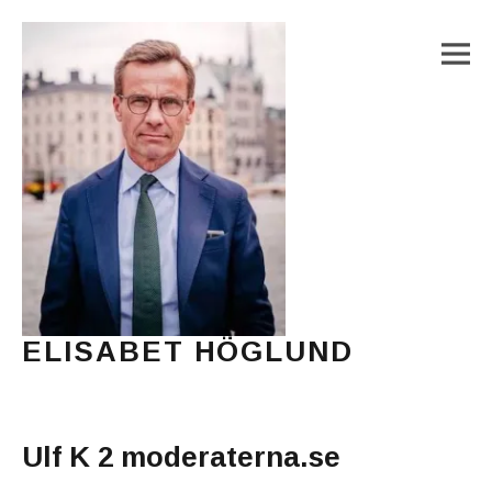
M
ELISABET HÖGLUND
Journalist, författare och konstnär
Main Menu
Ulf K 2 moderaterna.se