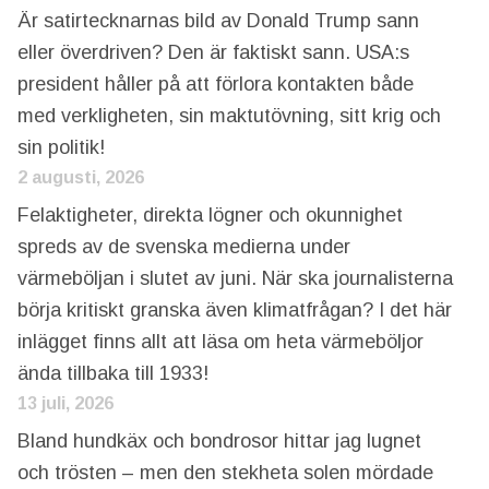
Är satirtecknarnas bild av Donald Trump sann
eller överdriven? Den är faktiskt sann. USA:s
president håller på att förlora kontakten både
med verkligheten, sin maktutövning, sitt krig och
sin politik!
2 augusti, 2026
Felaktigheter, direkta lögner och okunnighet
spreds av de svenska medierna under
värmeböljan i slutet av juni. När ska journalisterna
börja kritiskt granska även klimatfrågan? I det här
inlägget finns allt att läsa om heta värmeböljor
ända tillbaka till 1933!
13 juli, 2026
Bland hundkäx och bondrosor hittar jag lugnet
och trösten – men den stekheta solen mördade