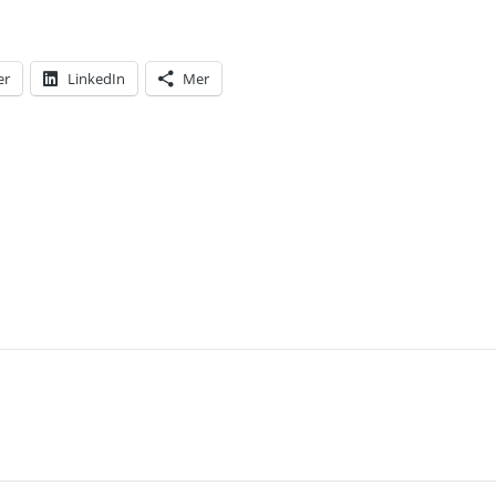
er
LinkedIn
Mer
T: MED HJÄLP AV ÅTELKAMERORNA KAN JAG IDAG 