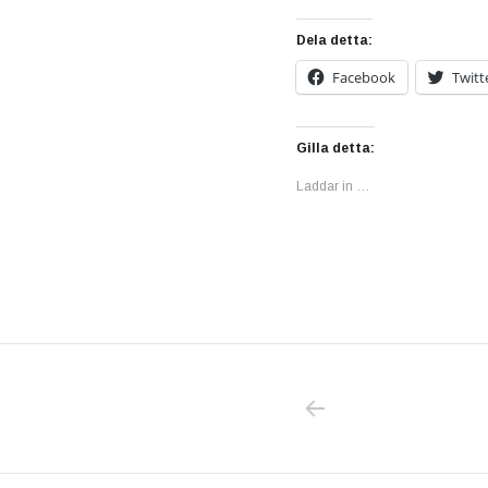
Dela detta:
Facebook
Twitt
Gilla detta:
Laddar in …
PREVIOUS POS
Inläggsnavigering