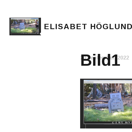
ELISABET HÖGLUN
Journalist, författare och konstnär
Bild1
20 september, 2022