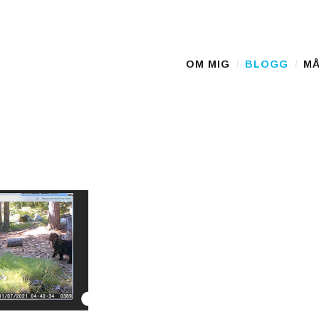
D
OM MIG
BLOGG
MÅ
Main Menu