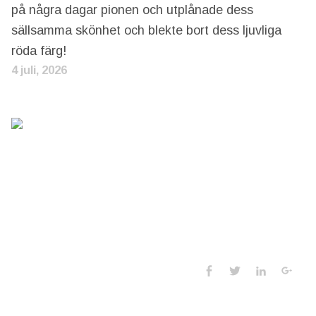
på några dagar pionen och utplånade dess
sällsamma skönhet och blekte bort dess ljuvliga
röda färg!
4 juli, 2026
Social Media 
Facebook
Twitter
LinkedIn
Goo