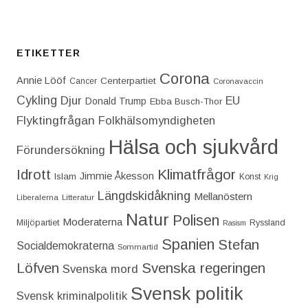
ETIKETTER
Corona
Annie Lööf
Centerpartiet‎
Cancer
Coronavaccin
Cykling
Djur
EU
Donald Trump
Ebba Busch-Thor
Flyktingfrågan
Folkhälsomyndigheten
Hälsa och sjukvård
Förundersökning
Idrott
Klimatfrågor
Jimmie Åkesson
Islam
Konst
Krig
Längdskidåkning
Mellanöstern
Liberalerna
Litteratur
Natur
Polisen
Moderaterna
Miljöpartiet
Ryssland
Rasism
Spanien
Stefan
Socialdemokraterna
Sommartid
Löfven
Svenska regeringen
Svenska mord
Svensk politik
Svensk kriminalpolitik