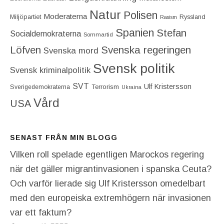
Natur
Polisen
Moderaterna
Miljöpartiet
Ryssland
Rasism
Spanien
Stefan
Socialdemokraterna
Sommartid
Löfven
Svenska regeringen
Svenska mord
Svensk politik
Svensk kriminalpolitik
SVT
Ulf Kristersson
Terrorism
Sverigedemokraterna
Ukraina
Vård
USA
SENAST FRÅN MIN BLOGG
Vilken roll spelade egentligen Marockos regering
när det gäller migrantinvasionen i spanska Ceuta?
Och varför lierade sig Ulf Kristersson omedelbart
med den europeiska extremhögern när invasionen
var ett faktum?