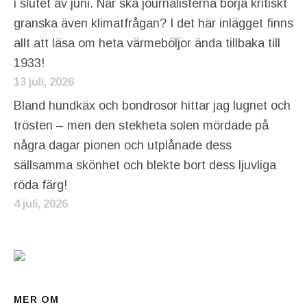
i slutet av juni. När ska journalisterna börja kritiskt
granska även klimatfrågan? I det här inlägget finns
allt att läsa om heta värmeböljor ända tillbaka till
1933!
13 juli, 2026
Bland hundkäx och bondrosor hittar jag lugnet och
trösten – men den stekheta solen mördade på
några dagar pionen och utplånade dess
sällsamma skönhet och blekte bort dess ljuvliga
röda färg!
4 juli, 2026
MER OM