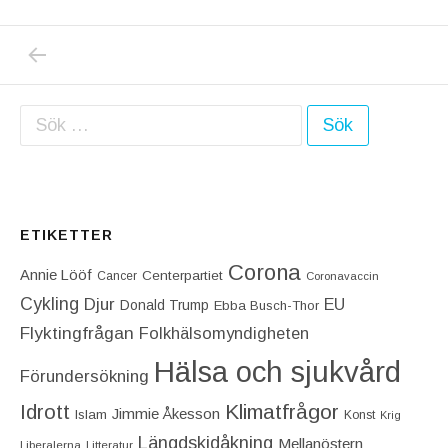
PREVIOUS POST: MILJÖPARTIETS NAIVITE
Inläggsnavigering
Sök efter:
ETIKETTER
Corona
Annie Lööf
Centerpartiet‎
Cancer
Coronavaccin
Cykling
Djur
EU
Donald Trump
Ebba Busch-Thor
Flyktingfrågan
Folkhälsomyndigheten
Hälsa och sjukvård
Förundersökning
Idrott
Klimatfrågor
Jimmie Åkesson
Islam
Konst
Krig
Längdskidåkning
Mellanöstern
Liberalerna
Litteratur