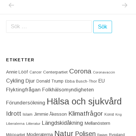
PREVIOUS POST: IDAG KAN JAG AVSLÖJA:
NEXT P
Inläggsnavigering
Sök efter:
ETIKETTER
Corona
Annie Lööf
Centerpartiet‎
Cancer
Coronavaccin
Cykling
Djur
EU
Donald Trump
Ebba Busch-Thor
Flyktingfrågan
Folkhälsomyndigheten
Hälsa och sjukvård
Förundersökning
Idrott
Klimatfrågor
Jimmie Åkesson
Islam
Konst
Krig
Längdskidåkning
Mellanöstern
Liberalerna
Litteratur
Natur
Polisen
Moderaterna
Miljöpartiet
Ryssland
Rasism