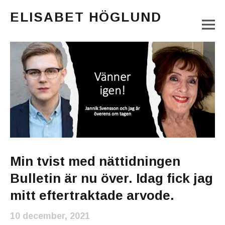
ELISABET HÖGLUND
M
Journalist, författare och konstnär
Main Menu
Min tvist med nättidningen
Bulletin är nu över. Idag fick jag
mitt eftertraktade arvode.
10 december, 2021