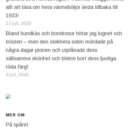
allt att läsa om heta värmeböljor ända tillbaka till
1933!
13 juli, 2026
Bland hundkäx och bondrosor hittar jag lugnet och
trösten – men den stekheta solen mördade på
några dagar pionen och utplånade dess
sällsamma skönhet och blekte bort dess ljuvliga
röda färg!
4 juli, 2026
MER OM
På spåret