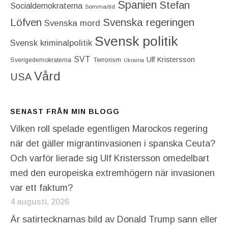
Spanien
Stefan
Socialdemokraterna
Sommartid
Löfven
Svenska regeringen
Svenska mord
Svensk politik
Svensk kriminalpolitik
SVT
Ulf Kristersson
Terrorism
Sverigedemokraterna
Ukraina
Vård
USA
SENAST FRÅN MIN BLOGG
Vilken roll spelade egentligen Marockos regering
när det gäller migrantinvasionen i spanska Ceuta?
Och varför lierade sig Ulf Kristersson omedelbart
med den europeiska extremhögern när invasionen
var ett faktum?
4 augusti, 2026
Är satirtecknarnas bild av Donald Trump sann eller