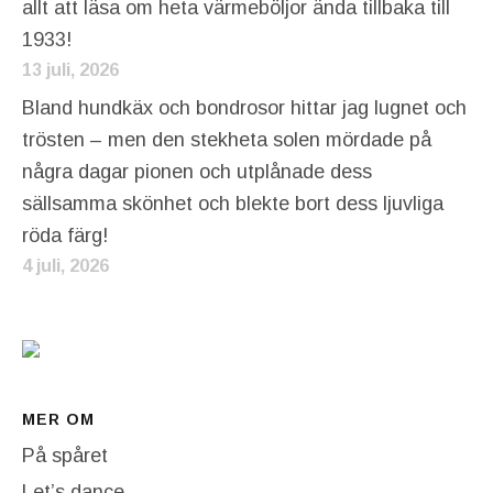
allt att läsa om heta värmeböljor ända tillbaka till
1933!
13 juli, 2026
Bland hundkäx och bondrosor hittar jag lugnet och
trösten – men den stekheta solen mördade på
några dagar pionen och utplånade dess
sällsamma skönhet och blekte bort dess ljuvliga
röda färg!
4 juli, 2026
MER OM
På spåret
Let’s dance