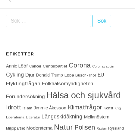
Sök efter:
ETIKETTER
Corona
Annie Lööf
Centerpartiet‎
Cancer
Coronavaccin
Cykling
Djur
EU
Donald Trump
Ebba Busch-Thor
Flyktingfrågan
Folkhälsomyndigheten
Hälsa och sjukvård
Förundersökning
Idrott
Klimatfrågor
Jimmie Åkesson
Islam
Konst
Krig
Längdskidåkning
Mellanöstern
Liberalerna
Litteratur
Natur
Polisen
Moderaterna
Miljöpartiet
Ryssland
Rasism