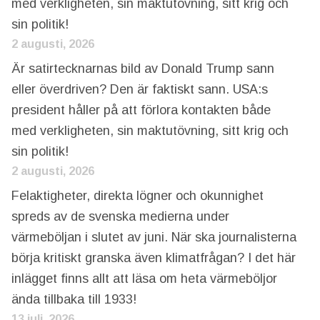
med verkligheten, sin maktutövning, sitt krig och
sin politik!
2 augusti, 2026
Är satirtecknarnas bild av Donald Trump sann
eller överdriven? Den är faktiskt sann. USA:s
president håller på att förlora kontakten både
med verkligheten, sin maktutövning, sitt krig och
sin politik!
2 augusti, 2026
Felaktigheter, direkta lögner och okunnighet
spreds av de svenska medierna under
värmeböljan i slutet av juni. När ska journalisterna
börja kritiskt granska även klimatfrågan? I det här
inlägget finns allt att läsa om heta värmeböljor
ända tillbaka till 1933!
13 juli, 2026