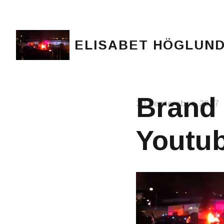
ELISABET HÖGLUN
Journalist, författare och konstnär
Brand 
30 september, 2017
Youtu