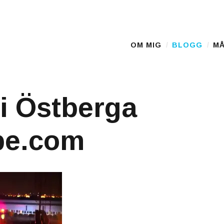
D
OM MIG
BLOGG
MÅ
Main Menu
i Östberga
be.com