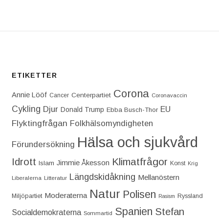
ETIKETTER
Corona
Annie Lööf
Centerpartiet‎
Cancer
Coronavaccin
Cykling
Djur
EU
Donald Trump
Ebba Busch-Thor
Flyktingfrågan
Folkhälsomyndigheten
Hälsa och sjukvård
Förundersökning
Idrott
Klimatfrågor
Jimmie Åkesson
Islam
Konst
Krig
Längdskidåkning
Mellanöstern
Liberalerna
Litteratur
Natur
Polisen
Moderaterna
Miljöpartiet
Ryssland
Rasism
Spanien
Stefan
Socialdemokraterna
Sommartid