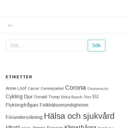
PREVIOUS POST: NORSK LÄKARE OM ASTRA
Inläggsnavigering
Sök efter:
ETIKETTER
Corona
Annie Lööf
Centerpartiet‎
Cancer
Coronavaccin
Cykling
Djur
EU
Donald Trump
Ebba Busch-Thor
Flyktingfrågan
Folkhälsomyndigheten
Hälsa och sjukvård
Förundersökning
Idrott
Klimatfrågor
Jimmie Åkesson