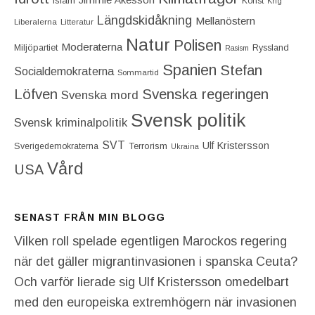
Islam
Konst
Krig
Längdskidåkning
Mellanöstern
Liberalerna
Litteratur
Natur
Polisen
Moderaterna
Miljöpartiet
Ryssland
Rasism
Spanien
Stefan
Socialdemokraterna
Sommartid
Löfven
Svenska regeringen
Svenska mord
Svensk politik
Svensk kriminalpolitik
SVT
Ulf Kristersson
Terrorism
Sverigedemokraterna
Ukraina
Vård
USA
SENAST FRÅN MIN BLOGG
Vilken roll spelade egentligen Marockos regering
när det gäller migrantinvasionen i spanska Ceuta?
Och varför lierade sig Ulf Kristersson omedelbart
med den europeiska extremhögern när invasionen