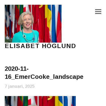
M
ELISABET HÖGLUND
Journalist, författare och konstnär
Main Menu
2020-11-
16_EmerCooke_landscape
7 januari, 2025