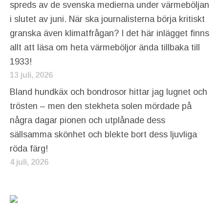
spreds av de svenska medierna under värmeböljan
i slutet av juni. När ska journalisterna börja kritiskt
granska även klimatfrågan? I det här inlägget finns
allt att läsa om heta värmeböljor ända tillbaka till
1933!
13 juli, 2026
Bland hundkäx och bondrosor hittar jag lugnet och
trösten – men den stekheta solen mördade på
några dagar pionen och utplånade dess
sällsamma skönhet och blekte bort dess ljuvliga
röda färg!
4 juli, 2026