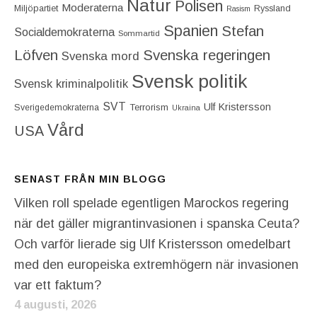
Natur
Polisen
Moderaterna
Miljöpartiet
Ryssland
Rasism
Spanien
Stefan
Socialdemokraterna
Sommartid
Löfven
Svenska regeringen
Svenska mord
Svensk politik
Svensk kriminalpolitik
SVT
Ulf Kristersson
Terrorism
Sverigedemokraterna
Ukraina
Vård
USA
SENAST FRÅN MIN BLOGG
Vilken roll spelade egentligen Marockos regering
när det gäller migrantinvasionen i spanska Ceuta?
Och varför lierade sig Ulf Kristersson omedelbart
med den europeiska extremhögern när invasionen
var ett faktum?
4 augusti, 2026