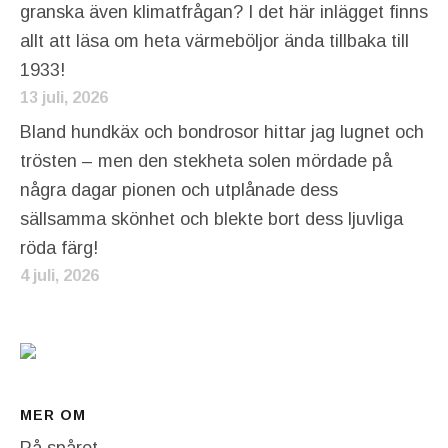
granska även klimatfrågan? I det här inlägget finns
allt att läsa om heta värmeböljor ända tillbaka till
1933!
13 juli, 2026
Bland hundkäx och bondrosor hittar jag lugnet och
trösten – men den stekheta solen mördade på
några dagar pionen och utplånade dess
sällsamma skönhet och blekte bort dess ljuvliga
röda färg!
4 juli, 2026
MER OM