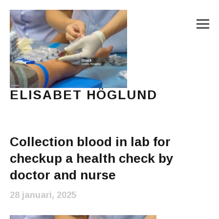
M
ELISABET HÖGLUND
Journalist, författare och konstnär
Main Menu
Collection blood in lab for
checkup a health check by
doctor and nurse
28 januari, 2025