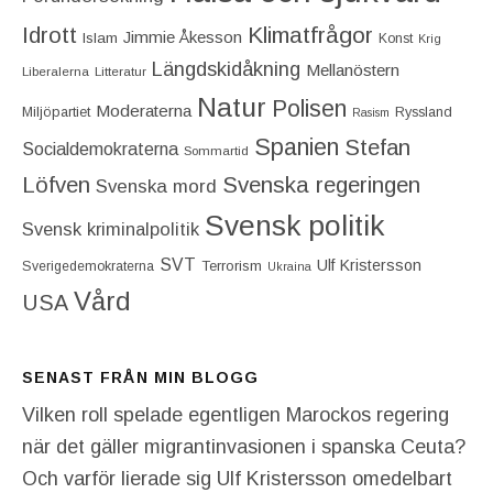
Idrott
Klimatfrågor
Jimmie Åkesson
Islam
Konst
Krig
Längdskidåkning
Mellanöstern
Liberalerna
Litteratur
Natur
Polisen
Moderaterna
Miljöpartiet
Ryssland
Rasism
Spanien
Stefan
Socialdemokraterna
Sommartid
Löfven
Svenska regeringen
Svenska mord
Svensk politik
Svensk kriminalpolitik
SVT
Ulf Kristersson
Terrorism
Sverigedemokraterna
Ukraina
Vård
USA
SENAST FRÅN MIN BLOGG
Vilken roll spelade egentligen Marockos regering
när det gäller migrantinvasionen i spanska Ceuta?
Och varför lierade sig Ulf Kristersson omedelbart