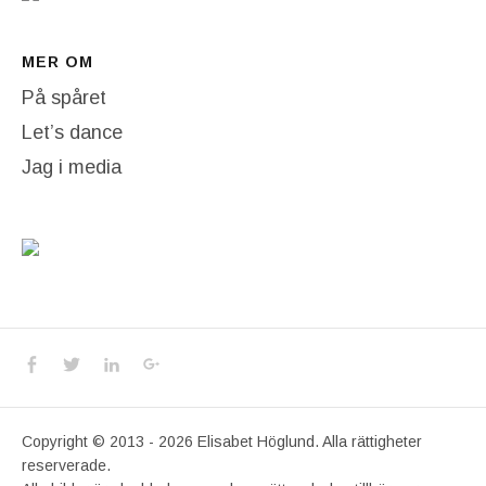
MER OM
På spåret
Let’s dance
Jag i media
Social Media Profiles
Facebook
Twitter
LinkedIn
Google+
Copyright © 2013 - 2026 Elisabet Höglund. Alla rättigheter
reserverade.