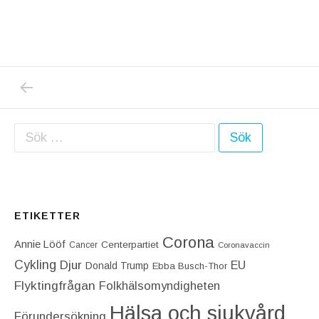
PREVIOUS POST: NORSK LÄKARE OM ASTRA
Inläggsnavigering
Sök efter:
ETIKETTER
Corona
Annie Lööf
Centerpartiet‎
Cancer
Coronavaccin
Cykling
Djur
EU
Donald Trump
Ebba Busch-Thor
Flyktingfrågan
Folkhälsomyndigheten
Hälsa och sjukvård
Förundersökning