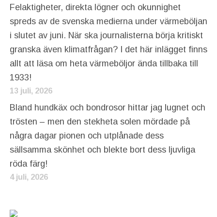
Felaktigheter, direkta lögner och okunnighet
spreds av de svenska medierna under värmeböljan
i slutet av juni. När ska journalisterna börja kritiskt
granska även klimatfrågan? I det här inlägget finns
allt att läsa om heta värmeböljor ända tillbaka till
1933!
13 juli, 2026
Bland hundkäx och bondrosor hittar jag lugnet och
trösten – men den stekheta solen mördade på
några dagar pionen och utplånade dess
sällsamma skönhet och blekte bort dess ljuvliga
röda färg!
4 juli, 2026