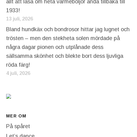
allt att läsa om heta värmeböljor ända tillbaka till
1933!
13 juli, 2026
Bland hundkäx och bondrosor hittar jag lugnet och
trösten – men den stekheta solen mördade på
några dagar pionen och utplånade dess
sällsamma skönhet och blekte bort dess ljuvliga
röda färg!
4 juli, 2026
MER OM
På spåret
Let’s dance