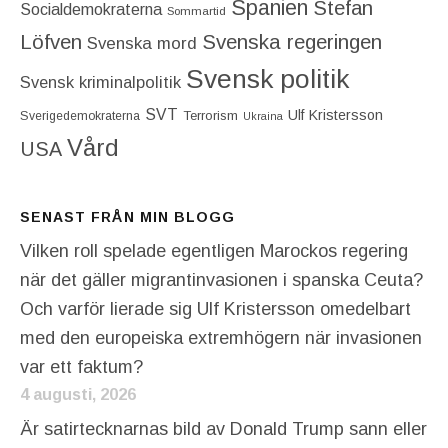
Spanien
Stefan
Socialdemokraterna
Sommartid
Löfven
Svenska regeringen
Svenska mord
Svensk politik
Svensk kriminalpolitik
SVT
Ulf Kristersson
Terrorism
Sverigedemokraterna
Ukraina
Vård
USA
SENAST FRÅN MIN BLOGG
Vilken roll spelade egentligen Marockos regering
när det gäller migrantinvasionen i spanska Ceuta?
Och varför lierade sig Ulf Kristersson omedelbart
med den europeiska extremhögern när invasionen
var ett faktum?
4 augusti, 2026
Är satirtecknarnas bild av Donald Trump sann eller