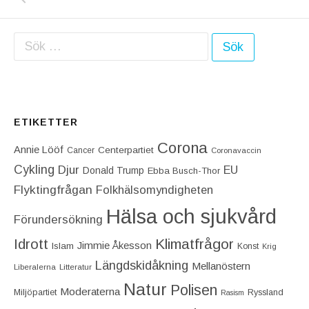
Sök efter:
ETIKETTER
Corona
Annie Lööf
Centerpartiet‎
Cancer
Coronavaccin
Cykling
Djur
EU
Donald Trump
Ebba Busch-Thor
Flyktingfrågan
Folkhälsomyndigheten
Hälsa och sjukvård
Förundersökning
Idrott
Klimatfrågor
Jimmie Åkesson
Islam
Konst
Krig
Längdskidåkning
Mellanöstern
Liberalerna
Litteratur
Natur
Polisen
Moderaterna
Miljöpartiet
Ryssland
Rasism