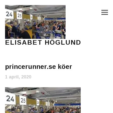
M
ELISABET HÖGLUND
Journalist, författare och konstnär
Main Menu
princerunner.se köer
1 april, 2020