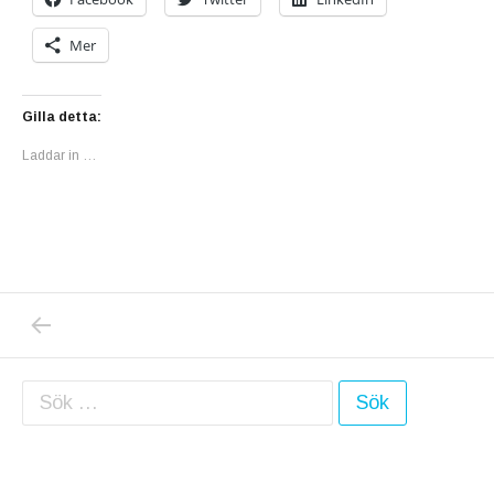
Mer
Gilla detta:
Laddar in …
PREVIOUS POST: NU HAR JAG BÖRJAT MÅLA
Inläggsnavigering
Sök efter: