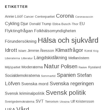
ETIKETTER
Corona
Annie Lööf
Centerpartiet‎
Cancer
Coronavaccin
Cykling
Djur
EU
Donald Trump
Ebba Busch-Thor
Flyktingfrågan
Folkhälsomyndigheten
Hälsa och sjukvård
Förundersökning
Idrott
Klimatfrågor
Jimmie Åkesson
Islam
Konst
Krig
Längdskidåkning
Mellanöstern
Liberalerna
Litteratur
Natur
Polisen
Moderaterna
Miljöpartiet
Ryssland
Rasism
Spanien
Stefan
Socialdemokraterna
Sommartid
Löfven
Svenska regeringen
Svenska mord
Svensk politik
Svensk kriminalpolitik
SVT
Ulf Kristersson
Terrorism
Sverigedemokraterna
Ukraina
Vård
USA