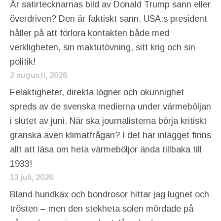
Är satirtecknarnas bild av Donald Trump sann eller
överdriven? Den är faktiskt sann. USA:s president
håller på att förlora kontakten både med
verkligheten, sin maktutövning, sitt krig och sin
politik!
2 augusti, 2026
Felaktigheter, direkta lögner och okunnighet
spreds av de svenska medierna under värmeböljan
i slutet av juni. När ska journalisterna börja kritiskt
granska även klimatfrågan? I det här inlägget finns
allt att läsa om heta värmeböljor ända tillbaka till
1933!
13 juli, 2026
Bland hundkäx och bondrosor hittar jag lugnet och
trösten – men den stekheta solen mördade på