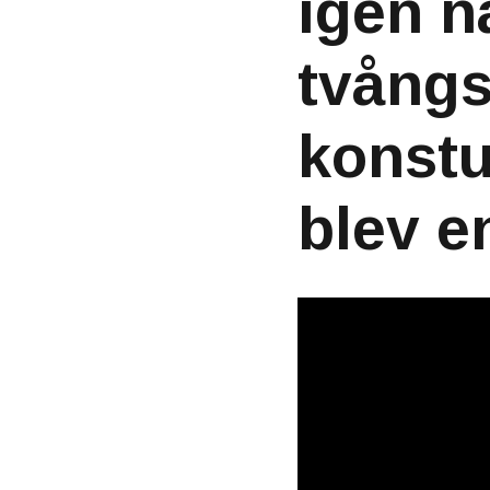
igen n
tvångs
konstu
blev e