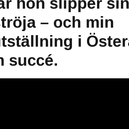
är hon slipper si
tröja – och min
tställning i Öste
n succé.