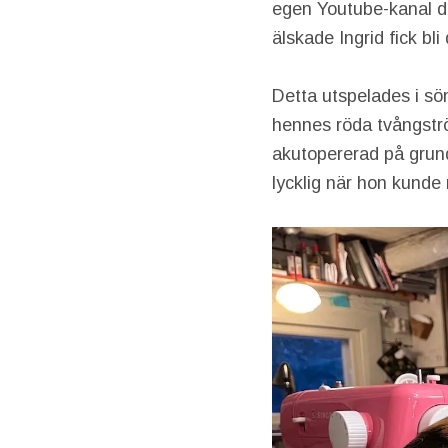
egen Youtube-kanal där
älskade Ingrid fick bl
Detta utspelades i sön
hennes röda tvångströ
akutopererad på grund
lycklig när hon kunde 