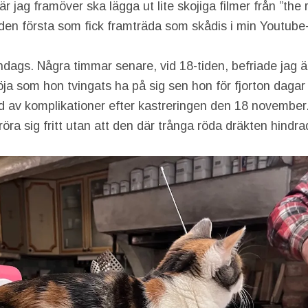
 jag framöver ska lägga ut lite skojiga filmer från ”the r
i den första som fick framträda som skådis i min Youtube
dags. Några timmar senare, vid 18-tiden, befriade jag än
ja som hon tvingats ha på sig sen hon för fjorton dagar
 av komplikationer efter kastreringen den 18 november.
röra sig fritt utan att den där trånga röda dräkten hindr