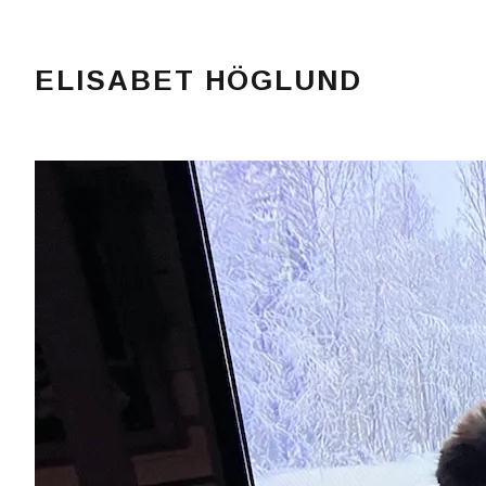
ELISABET HÖGLUND
Journalist, författare och konstnär