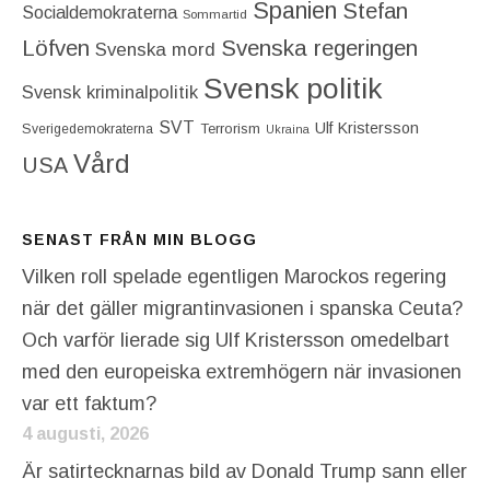
Spanien
Stefan
Socialdemokraterna
Sommartid
Löfven
Svenska regeringen
Svenska mord
Svensk politik
Svensk kriminalpolitik
SVT
Ulf Kristersson
Terrorism
Sverigedemokraterna
Ukraina
Vård
USA
SENAST FRÅN MIN BLOGG
Vilken roll spelade egentligen Marockos regering
när det gäller migrantinvasionen i spanska Ceuta?
Och varför lierade sig Ulf Kristersson omedelbart
med den europeiska extremhögern när invasionen
var ett faktum?
4 augusti, 2026
Är satirtecknarnas bild av Donald Trump sann eller