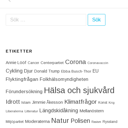
Sök efter:
ETIKETTER
Corona
Annie Lööf
Centerpartiet‎
Cancer
Coronavaccin
Cykling
Djur
EU
Donald Trump
Ebba Busch-Thor
Flyktingfrågan
Folkhälsomyndigheten
Hälsa och sjukvård
Förundersökning
Idrott
Klimatfrågor
Jimmie Åkesson
Islam
Konst
Krig
Längdskidåkning
Mellanöstern
Liberalerna
Litteratur
Natur
Polisen
Moderaterna
Miljöpartiet
Ryssland
Rasism