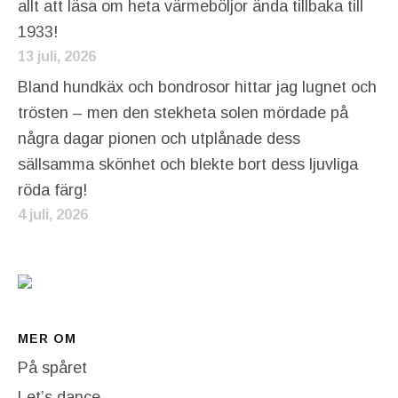
allt att läsa om heta värmeböljor ända tillbaka till
1933!
13 juli, 2026
Bland hundkäx och bondrosor hittar jag lugnet och
trösten – men den stekheta solen mördade på
några dagar pionen och utplånade dess
sällsamma skönhet och blekte bort dess ljuvliga
röda färg!
4 juli, 2026
MER OM
På spåret
Let’s dance