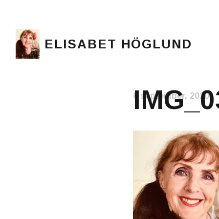
ELISABET HÖGLUND
Journalist, författare och konstnär
IMG_0
6 september, 2020