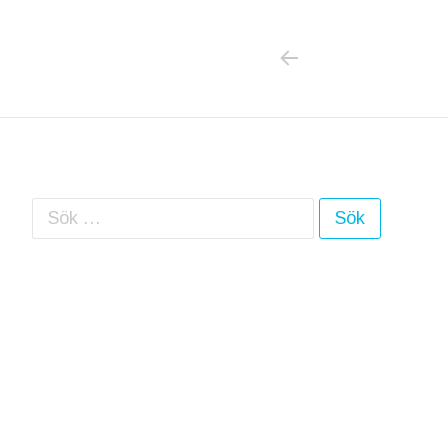
PREVIOUS POS
Inläggsnavigering
Sök efter: