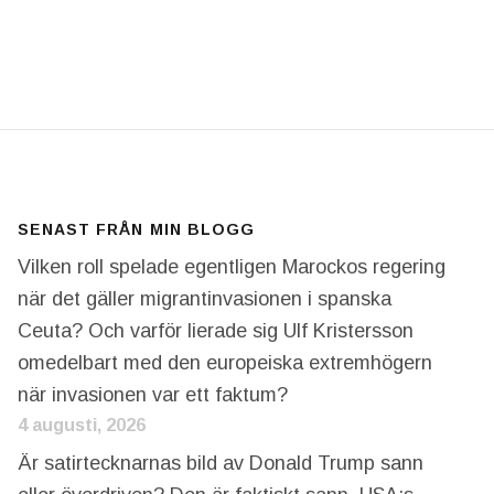
R SOM BEGÅR DE GROVA VÅLDSBROTTEN. OCH NU T
SENAST FRÅN MIN BLOGG
Vilken roll spelade egentligen Marockos regering
när det gäller migrantinvasionen i spanska
Ceuta? Och varför lierade sig Ulf Kristersson
omedelbart med den europeiska extremhögern
när invasionen var ett faktum?
4 augusti, 2026
Är satirtecknarnas bild av Donald Trump sann