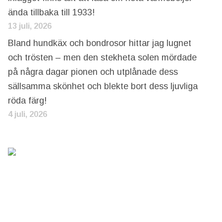
ända tillbaka till 1933!
13 juli, 2026
Bland hundkäx och bondrosor hittar jag lugnet
och trösten – men den stekheta solen mördade
på några dagar pionen och utplånade dess
sällsamma skönhet och blekte bort dess ljuvliga
röda färg!
4 juli, 2026