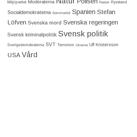
Natur
Polisen
Moderaterna
Miljöpartiet
Ryssland
Rasism
Spanien
Stefan
Socialdemokraterna
Sommartid
Löfven
Svenska regeringen
Svenska mord
Svensk politik
Svensk kriminalpolitik
SVT
Ulf Kristersson
Terrorism
Sverigedemokraterna
Ukraina
Vård
USA