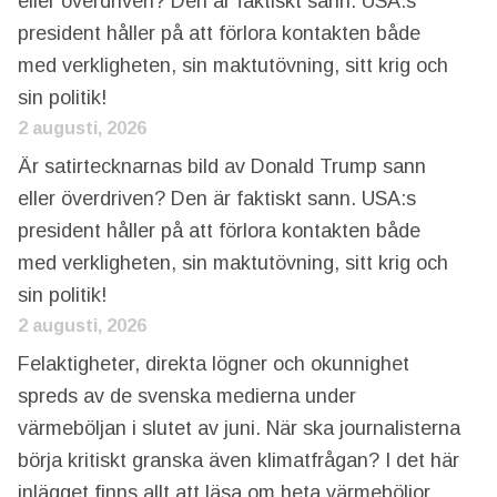
eller överdriven? Den är faktiskt sann. USA:s
president håller på att förlora kontakten både
med verkligheten, sin maktutövning, sitt krig och
sin politik!
2 augusti, 2026
Är satirtecknarnas bild av Donald Trump sann
eller överdriven? Den är faktiskt sann. USA:s
president håller på att förlora kontakten både
med verkligheten, sin maktutövning, sitt krig och
sin politik!
2 augusti, 2026
Felaktigheter, direkta lögner och okunnighet
spreds av de svenska medierna under
värmeböljan i slutet av juni. När ska journalisterna
börja kritiskt granska även klimatfrågan? I det här
inlägget finns allt att läsa om heta värmeböljor