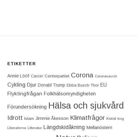
T: POLISEN VET EXAKT VILKA KRIMINELLA DET Ä
ETIKETTER
Corona
Annie Lööf
Centerpartiet‎
Cancer
Coronavaccin
Cykling
Djur
EU
Donald Trump
Ebba Busch-Thor
Flyktingfrågan
Folkhälsomyndigheten
Hälsa och sjukvård
Förundersökning
Idrott
Klimatfrågor
Jimmie Åkesson
Islam
Konst
Krig
Längdskidåkning
Mellanöstern
Liberalerna
Litteratur