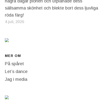
några dagar pionen och utplånade dess
sällsamma skönhet och blekte bort dess ljuvliga
röda färg!
4 juli, 2026
MER OM
På spåret
Let’s dance
Jag i media