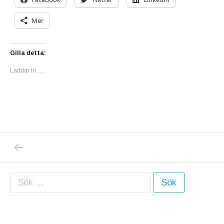
Mer
Gilla detta:
Laddar in …
PREVIOUS POST: POLISEN VET EXAKT VIL
Inläggsnavigering
Sök efter: