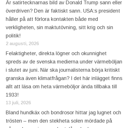
Är satirtecknarnas bild av Donald Trump sann eller
överdriven? Den är faktiskt sann. USA:s president
håller på att förlora kontakten både med
verkligheten, sin maktutövning, sitt krig och sin
politik!
2 augusti, 2026
Felaktigheter, direkta lögner och okunnighet
spreds av de svenska medierna under värmeböljan
i slutet av juni. När ska journalisterna börja kritiskt
granska även klimatfrågan? I det här inlägget finns
allt att läsa om heta värmeböljor ända tillbaka till
1933!
13 juli, 2026
Bland hundkäx och bondrosor hittar jag lugnet och
trösten – men den stekheta solen mördade på