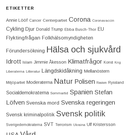
ETIKETTER
Corona
Annie Lööf
Centerpartiet‎
Cancer
Coronavaccin
Cykling
Djur
EU
Donald Trump
Ebba Busch-Thor
Flyktingfrågan
Folkhälsomyndigheten
Hälsa och sjukvård
Förundersökning
Idrott
Klimatfrågor
Jimmie Åkesson
Islam
Konst
Krig
Längdskidåkning
Mellanöstern
Liberalerna
Litteratur
Natur
Polisen
Moderaterna
Miljöpartiet
Ryssland
Rasism
Spanien
Stefan
Socialdemokraterna
Sommartid
Löfven
Svenska regeringen
Svenska mord
Svensk politik
Svensk kriminalpolitik
SVT
Ulf Kristersson
Terrorism
Sverigedemokraterna
Ukraina
Vård
USA