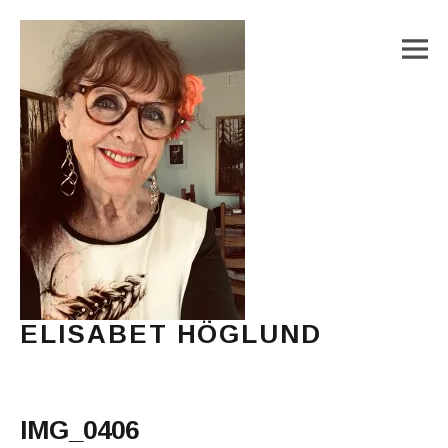
M
ELISABET HÖGLUND
Journalist, författare och konstnär
Main Menu
IMG_0406