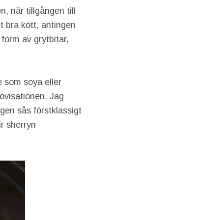
 när tillgången till
t bra kött, antingen
 form av grytbitar,
e som soya eller
rovisationen. Jag
egen sås förstklassigt
ir sherryn