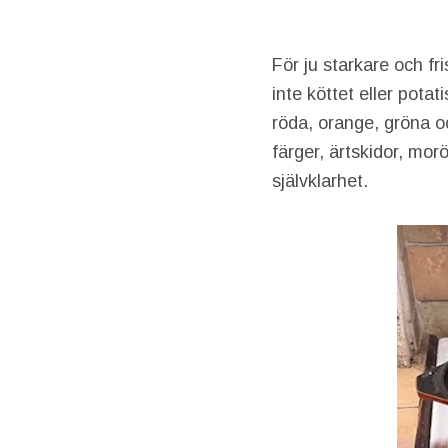
För ju starkare och fr
inte köttet eller pota
röda, orange, gröna oc
färger, ärtskidor, mor
självklarhet.