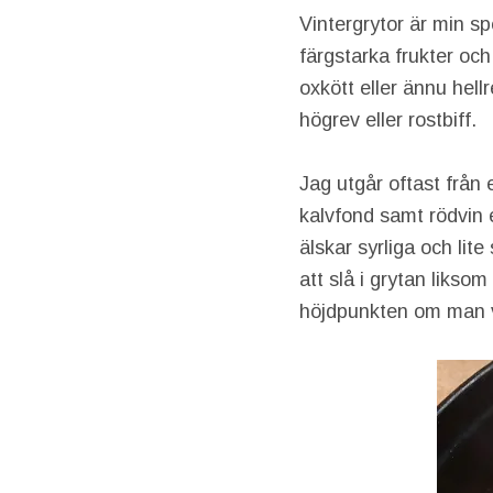
Vintergrytor är min sp
färgstarka frukter och
oxkött eller ännu hell
högrev eller rostbiff.
Jag utgår oftast från
kalvfond samt rödvin e
älskar syrliga och lit
att slå i grytan likso
höjdpunkten om man v