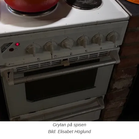
Grytan på spisen
Bild: Elisabet Höglund