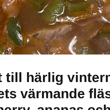
till härlig vinter
ets värmande flä
erry, ananas oc