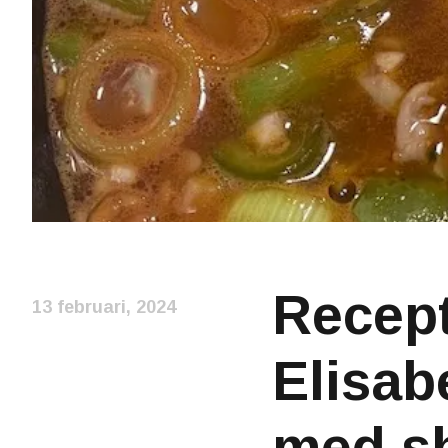
Recept 
13 februari, 2024
Elisab
med sh