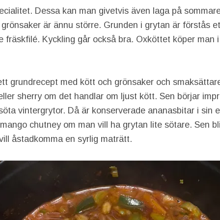
ecialitet. Dessa kan man givetvis även laga på sommaren,
 grönsaker är ännu större. Grunden i grytan är förstås et
re fräskfilé. Kyckling går också bra. Oxköttet köper man i
 ett grundrecept med kött och grönsaker och smaksättar
ller sherry om det handlar om ljust kött. Sen börjar imp
e söta vintergrytor. Då är konserverade ananasbitar i sin 
m mango chutney om man vill ha grytan lite sötare. Sen bl
ill åstadkomma en syrlig maträtt.