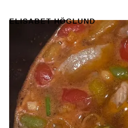
ELISABET HÖGLUND
Journalist, författare och konstnär