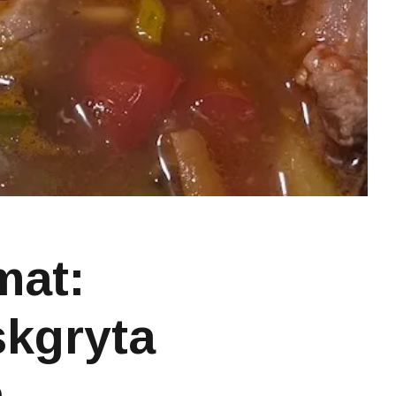
mat:
skgryta
h