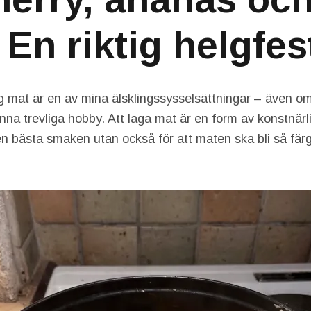
 En riktig helgfes
g mat är en av mina älsklingssysselsättningar – även om 
nna trevliga hobby. Att laga mat är en form av konstnärl
den bästa smaken utan också för att maten ska bli så fä