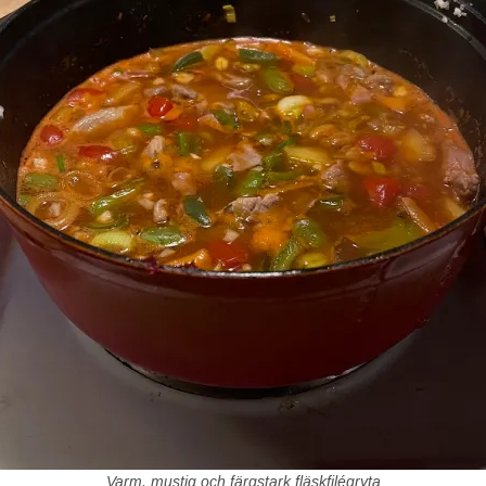
Varm, mustig och färgstark fläskfilégryta