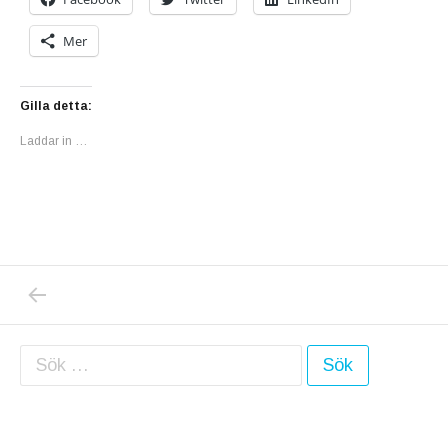
Mer
Gilla detta:
Laddar in …
PREVIOUS POST: REGNKATASTROFEN I SPA
Inläggsnavigering
Sök efter: