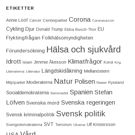
ETIKETTER
Corona
Annie Lööf
Centerpartiet‎
Cancer
Coronavaccin
Cykling
Djur
EU
Donald Trump
Ebba Busch-Thor
Flyktingfrågan
Folkhälsomyndigheten
Hälsa och sjukvård
Förundersökning
Idrott
Klimatfrågor
Jimmie Åkesson
Islam
Konst
Krig
Längdskidåkning
Mellanöstern
Liberalerna
Litteratur
Natur
Polisen
Moderaterna
Miljöpartiet
Ryssland
Rasism
Spanien
Stefan
Socialdemokraterna
Sommartid
Löfven
Svenska regeringen
Svenska mord
Svensk politik
Svensk kriminalpolitik
SVT
Ulf Kristersson
Terrorism
Sverigedemokraterna
Ukraina
Vård
USA