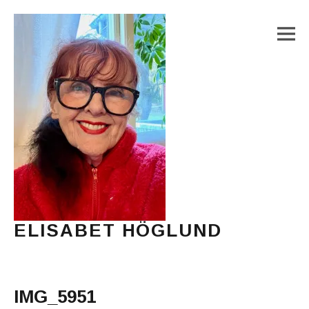
M
ELISABET HÖGLUND
Journalist, författare och konstnär
Main Menu
IMG_5951