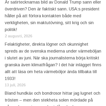
Är satirtecknarnas bild av Donald Trump sann eller
överdriven? Den är faktiskt sann. USA:s president
håller på att förlora kontakten både med
verkligheten, sin maktutövning, sitt krig och sin
politik!
2 augusti, 2026
Felaktigheter, direkta lögner och okunnighet
spreds av de svenska medierna under värmeböljan
i slutet av juni. När ska journalisterna börja kritiskt
granska även klimatfrågan? I det här inlägget finns
allt att läsa om heta värmeböljor ända tillbaka till
1933!
13 juli, 2026
Bland hundkäx och bondrosor hittar jag lugnet och
trösten – men den stekheta solen mördade på