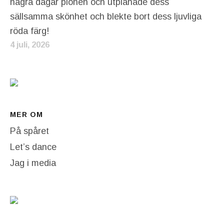
några dagar pionen och utplånade dess
sällsamma skönhet och blekte bort dess ljuvliga
röda färg!
4 juli, 2026
MER OM
På spåret
Let’s dance
Jag i media