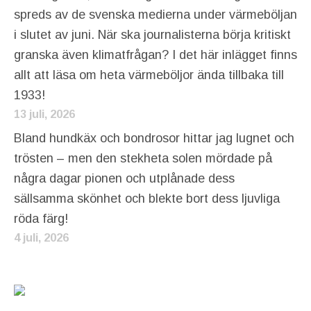
spreds av de svenska medierna under värmeböljan
i slutet av juni. När ska journalisterna börja kritiskt
granska även klimatfrågan? I det här inlägget finns
allt att läsa om heta värmeböljor ända tillbaka till
1933!
13 juli, 2026
Bland hundkäx och bondrosor hittar jag lugnet och
trösten – men den stekheta solen mördade på
några dagar pionen och utplånade dess
sällsamma skönhet och blekte bort dess ljuvliga
röda färg!
4 juli, 2026