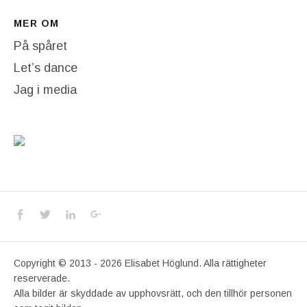
MER OM
På spåret
Let’s dance
Jag i media
Social Media Profiles
Facebook
Twitter
LinkedIn
Google+
Copyright © 2013 - 2026 Elisabet Höglund. Alla rättigheter
reserverade.
Alla bilder är skyddade av upphovsrätt, och den tillhör personen