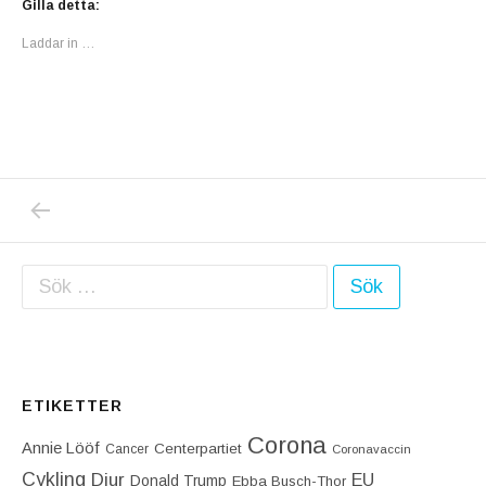
Gilla detta:
Laddar in …
PREVIOUS POST: RÖNNBÄR, RÖNNBÄR, RÖN
Inläggsnavigering
Sök efter:
ETIKETTER
Corona
Annie Lööf
Centerpartiet‎
Cancer
Coronavaccin
Cykling
Djur
EU
Donald Trump
Ebba Busch-Thor