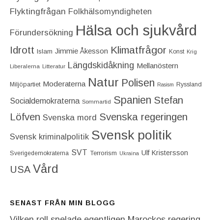
Flyktingfrågan
Folkhälsomyndigheten
Hälsa och sjukvård
Förundersökning
Idrott
Klimatfrågor
Jimmie Åkesson
Islam
Konst
Krig
Längdskidåkning
Mellanöstern
Liberalerna
Litteratur
Natur
Polisen
Moderaterna
Miljöpartiet
Ryssland
Rasism
Spanien
Stefan
Socialdemokraterna
Sommartid
Löfven
Svenska regeringen
Svenska mord
Svensk politik
Svensk kriminalpolitik
SVT
Ulf Kristersson
Terrorism
Sverigedemokraterna
Ukraina
Vård
USA
SENAST FRÅN MIN BLOGG
Vilken roll spelade egentligen Marockos regering