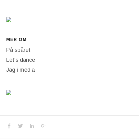
MER OM
På spåret
Let’s dance
Jag i media
Social Media Profiles
Facebook
Twitter
LinkedIn
Google+