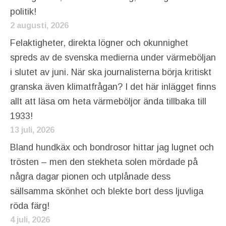
politik!
2 augusti, 2026
Felaktigheter, direkta lögner och okunnighet
spreds av de svenska medierna under värmeböljan
i slutet av juni. När ska journalisterna börja kritiskt
granska även klimatfrågan? I det här inlägget finns
allt att läsa om heta värmeböljor ända tillbaka till
1933!
13 juli, 2026
Bland hundkäx och bondrosor hittar jag lugnet och
trösten – men den stekheta solen mördade på
några dagar pionen och utplånade dess
sällsamma skönhet och blekte bort dess ljuvliga
röda färg!
4 juli, 2026