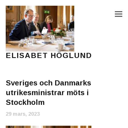
M
ELISABET HÖGLUND
Journalist, författare och konstnär
Main Menu
Sveriges och Danmarks
utrikesministrar möts i
Stockholm
29 mars, 2023