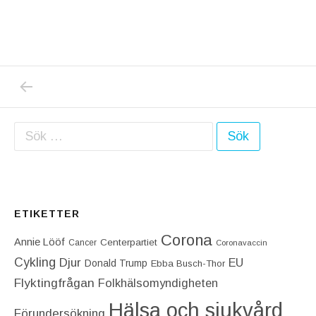
PREVIOUS POST: RYSSLANDS SKRÄMMANDE
Inläggsnavigering
Sök efter:
ETIKETTER
Corona
Annie Lööf
Centerpartiet‎
Cancer
Coronavaccin
Cykling
Djur
EU
Donald Trump
Ebba Busch-Thor
Flyktingfrågan
Folkhälsomyndigheten
Hälsa och sjukvård
Förundersökning