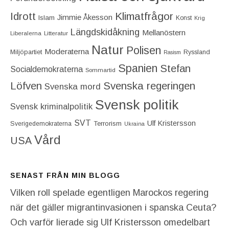
Idrott
Klimatfrågor
Jimmie Åkesson
Islam
Konst
Krig
Längdskidåkning
Mellanöstern
Liberalerna
Litteratur
Natur
Polisen
Moderaterna
Miljöpartiet
Ryssland
Rasism
Spanien
Stefan
Socialdemokraterna
Sommartid
Löfven
Svenska regeringen
Svenska mord
Svensk politik
Svensk kriminalpolitik
SVT
Ulf Kristersson
Terrorism
Sverigedemokraterna
Ukraina
Vård
USA
SENAST FRÅN MIN BLOGG
Vilken roll spelade egentligen Marockos regering
när det gäller migrantinvasionen i spanska Ceuta?
Och varför lierade sig Ulf Kristersson omedelbart