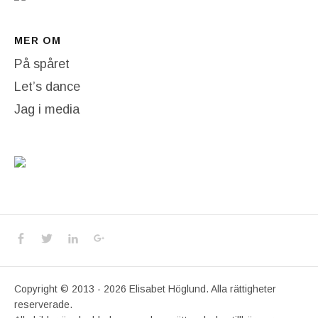
MER OM
På spåret
Let’s dance
Jag i media
Social Media Profiles
Facebook
Twitter
LinkedIn
Google+
Copyright © 2013 - 2026 Elisabet Höglund. Alla rättigheter
reserverade.