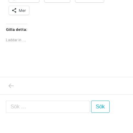
Mer
Gilla detta:
Laddar in …
PREVIOUS POST: SÅ NÄRA MEN ÄNDÅ SÅ F
Inläggsnavigering
Sök efter: