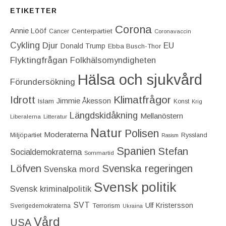
ETIKETTER
Corona
Annie Lööf
Centerpartiet‎
Cancer
Coronavaccin
Cykling
Djur
EU
Donald Trump
Ebba Busch-Thor
Flyktingfrågan
Folkhälsomyndigheten
Hälsa och sjukvård
Förundersökning
Idrott
Klimatfrågor
Jimmie Åkesson
Islam
Konst
Krig
Längdskidåkning
Mellanöstern
Liberalerna
Litteratur
Natur
Polisen
Moderaterna
Miljöpartiet
Ryssland
Rasism
Spanien
Stefan
Socialdemokraterna
Sommartid
Löfven
Svenska regeringen
Svenska mord
Svensk politik
Svensk kriminalpolitik
SVT
Ulf Kristersson
Terrorism
Sverigedemokraterna
Ukraina
Vård
USA