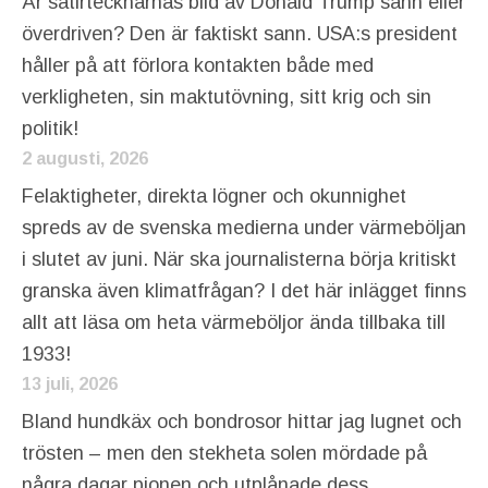
Är satirtecknarnas bild av Donald Trump sann eller
överdriven? Den är faktiskt sann. USA:s president
håller på att förlora kontakten både med
verkligheten, sin maktutövning, sitt krig och sin
politik!
2 augusti, 2026
Felaktigheter, direkta lögner och okunnighet
spreds av de svenska medierna under värmeböljan
i slutet av juni. När ska journalisterna börja kritiskt
granska även klimatfrågan? I det här inlägget finns
allt att läsa om heta värmeböljor ända tillbaka till
1933!
13 juli, 2026
Bland hundkäx och bondrosor hittar jag lugnet och
trösten – men den stekheta solen mördade på
några dagar pionen och utplånade dess