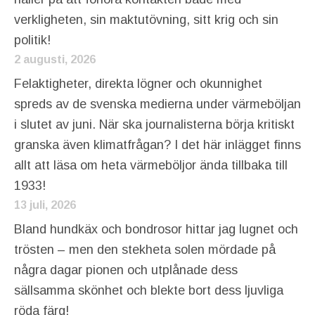
verkligheten, sin maktutövning, sitt krig och sin
politik!
2 augusti, 2026
Felaktigheter, direkta lögner och okunnighet
spreds av de svenska medierna under värmeböljan
i slutet av juni. När ska journalisterna börja kritiskt
granska även klimatfrågan? I det här inlägget finns
allt att läsa om heta värmeböljor ända tillbaka till
1933!
13 juli, 2026
Bland hundkäx och bondrosor hittar jag lugnet och
trösten – men den stekheta solen mördade på
några dagar pionen och utplånade dess
sällsamma skönhet och blekte bort dess ljuvliga
röda färg!