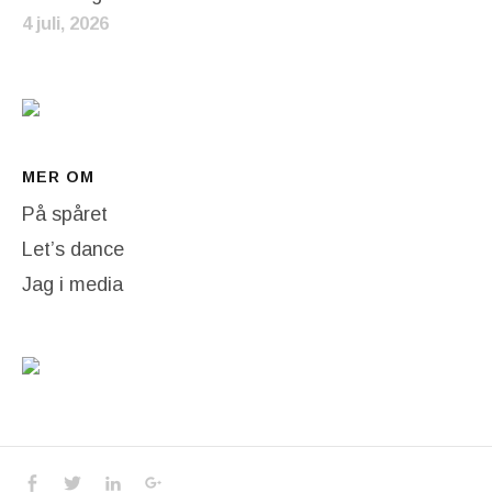
4 juli, 2026
MER OM
På spåret
Let’s dance
Jag i media
Social Media Profiles
Facebook
Twitter
LinkedIn
Google+