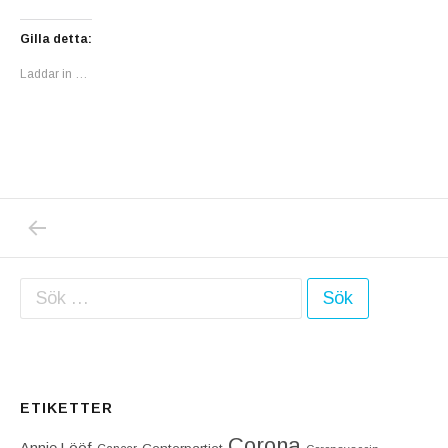
Gilla detta:
Laddar in …
PREVIOUS POST: SEN IGÅR, TORSDAGEN DE
Inläggsnavigering
Sök efter:
ETIKETTER
Corona
Annie Lööf