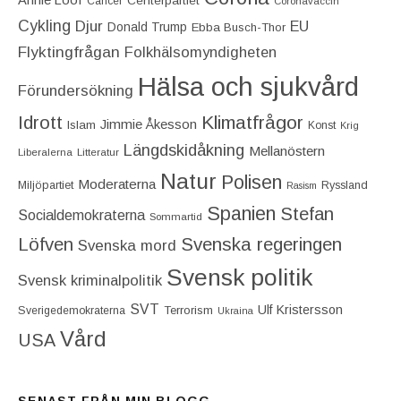
Centerpartiet‎
Cancer
Coronavaccin
Cykling
Djur
EU
Donald Trump
Ebba Busch-Thor
Flyktingfrågan
Folkhälsomyndigheten
Hälsa och sjukvård
Förundersökning
Idrott
Klimatfrågor
Jimmie Åkesson
Islam
Konst
Krig
Längdskidåkning
Mellanöstern
Liberalerna
Litteratur
Natur
Polisen
Moderaterna
Miljöpartiet
Ryssland
Rasism
Spanien
Stefan
Socialdemokraterna
Sommartid
Löfven
Svenska regeringen
Svenska mord
Svensk politik
Svensk kriminalpolitik
SVT
Ulf Kristersson
Terrorism
Sverigedemokraterna
Ukraina
Vård
USA
SENAST FRÅN MIN BLOGG