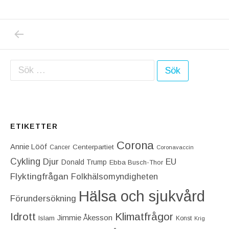
PREVIOUS POST: SKA DONALD TRUMPS LÖ
Inläggsnavigering
Sök efter:
ETIKETTER
Corona
Annie Lööf
Centerpartiet‎
Cancer
Coronavaccin
Cykling
Djur
EU
Donald Trump
Ebba Busch-Thor
Flyktingfrågan
Folkhälsomyndigheten
Hälsa och sjukvård
Förundersökning
Idrott
Klimatfrågor
Jimmie Åkesson
Islam
Konst
Krig