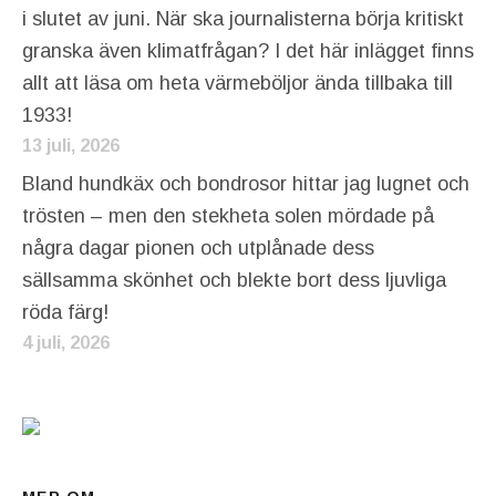
i slutet av juni. När ska journalisterna börja kritiskt
granska även klimatfrågan? I det här inlägget finns
allt att läsa om heta värmeböljor ända tillbaka till
1933!
13 juli, 2026
Bland hundkäx och bondrosor hittar jag lugnet och
trösten – men den stekheta solen mördade på
några dagar pionen och utplånade dess
sällsamma skönhet och blekte bort dess ljuvliga
röda färg!
4 juli, 2026