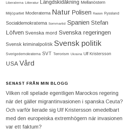
Längdskidåkning
Mellanöstern
Liberalerna
Litteratur
Natur
Polisen
Moderaterna
Miljöpartiet
Ryssland
Rasism
Spanien
Stefan
Socialdemokraterna
Sommartid
Löfven
Svenska regeringen
Svenska mord
Svensk politik
Svensk kriminalpolitik
SVT
Ulf Kristersson
Terrorism
Sverigedemokraterna
Ukraina
Vård
USA
SENAST FRÅN MIN BLOGG
Vilken roll spelade egentligen Marockos regering
när det gäller migrantinvasionen i spanska Ceuta?
Och varför lierade sig Ulf Kristersson omedelbart
med den europeiska extremhögern när invasionen
var ett faktum?