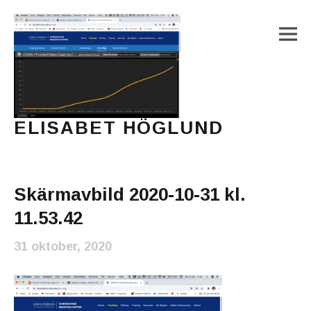
M
ELISABET HÖGLUND
Journalist, författare och konstnär
Main Menu
Skärmavbild 2020-10-31 kl.
11.53.42
31 oktober, 2020