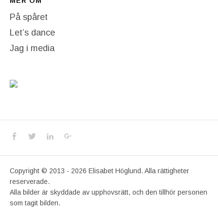
MER OM
På spåret
Let’s dance
Jag i media
Social Media Profiles
Facebook
Twitter
LinkedIn
Google+
Copyright © 2013 - 2026 Elisabet Höglund. Alla rättigheter
reserverade.
Alla bilder är skyddade av upphovsrätt, och den tillhör personen
som tagit bilden.