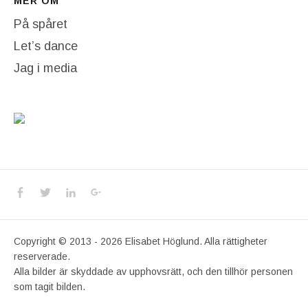
MER OM
På spåret
Let’s dance
Jag i media
Social Media Profiles
Facebook
Twitter
LinkedIn
Google+
Copyright © 2013 - 2026 Elisabet Höglund. Alla rättigheter
reserverade.
Alla bilder är skyddade av upphovsrätt, och den tillhör personen
som tagit bilden.