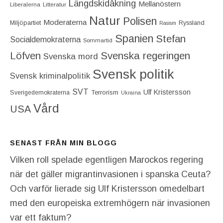
Längdskidåkning
Mellanöstern
Liberalerna
Litteratur
Natur
Polisen
Moderaterna
Miljöpartiet
Ryssland
Rasism
Spanien
Stefan
Socialdemokraterna
Sommartid
Löfven
Svenska regeringen
Svenska mord
Svensk politik
Svensk kriminalpolitik
SVT
Ulf Kristersson
Terrorism
Sverigedemokraterna
Ukraina
Vård
USA
SENAST FRÅN MIN BLOGG
Vilken roll spelade egentligen Marockos regering
när det gäller migrantinvasionen i spanska Ceuta?
Och varför lierade sig Ulf Kristersson omedelbart
med den europeiska extremhögern när invasionen
var ett faktum?