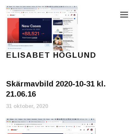
M
ELISABET HÖGLUND
Journalist, författare och konstnär
Main Menu
Skärmavbild 2020-10-31 kl.
21.06.16
31 oktober, 2020