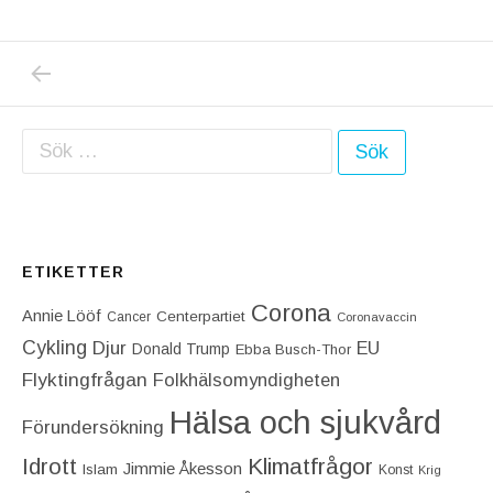
PREVIOUS POST: SKA DONALD TRUMPS LÖ
Inläggsnavigering
Sök efter:
ETIKETTER
Corona
Annie Lööf
Centerpartiet‎
Cancer
Coronavaccin
Cykling
Djur
EU
Donald Trump
Ebba Busch-Thor
Flyktingfrågan
Folkhälsomyndigheten
Hälsa och sjukvård
Förundersökning
Idrott
Klimatfrågor
Jimmie Åkesson
Islam
Konst
Krig