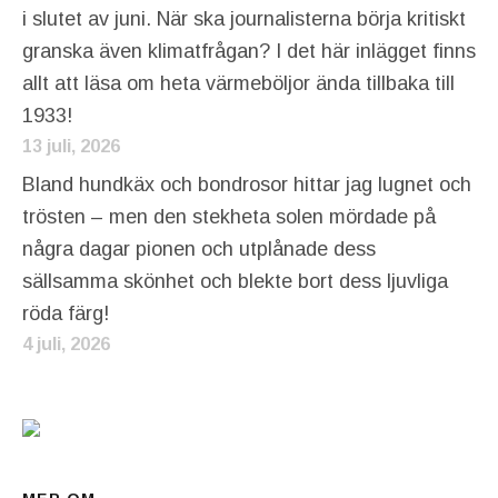
i slutet av juni. När ska journalisterna börja kritiskt
granska även klimatfrågan? I det här inlägget finns
allt att läsa om heta värmeböljor ända tillbaka till
1933!
13 juli, 2026
Bland hundkäx och bondrosor hittar jag lugnet och
trösten – men den stekheta solen mördade på
några dagar pionen och utplånade dess
sällsamma skönhet och blekte bort dess ljuvliga
röda färg!
4 juli, 2026