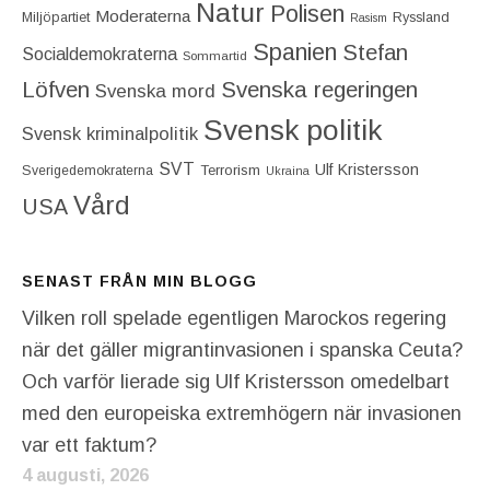
Natur
Polisen
Moderaterna
Miljöpartiet
Ryssland
Rasism
Spanien
Stefan
Socialdemokraterna
Sommartid
Löfven
Svenska regeringen
Svenska mord
Svensk politik
Svensk kriminalpolitik
SVT
Ulf Kristersson
Terrorism
Sverigedemokraterna
Ukraina
Vård
USA
SENAST FRÅN MIN BLOGG
Vilken roll spelade egentligen Marockos regering
när det gäller migrantinvasionen i spanska Ceuta?
Och varför lierade sig Ulf Kristersson omedelbart
med den europeiska extremhögern när invasionen
var ett faktum?
4 augusti, 2026