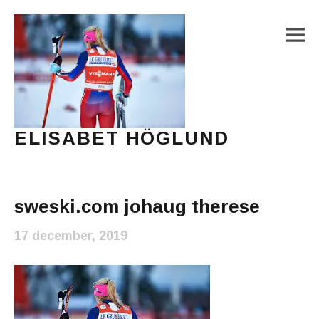
M
ELISABET HÖGLUND
Journalist, författare och konstnär
Main Menu
sweski.com johaug therese
17 december, 2019