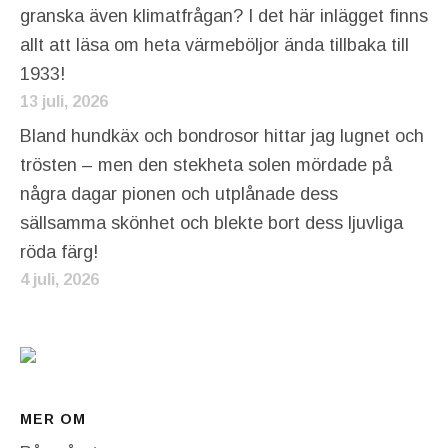
granska även klimatfrågan? I det här inlägget finns
allt att läsa om heta värmeböljor ända tillbaka till
1933!
13 juli, 2026
Bland hundkäx och bondrosor hittar jag lugnet och
trösten – men den stekheta solen mördade på
några dagar pionen och utplånade dess
sällsamma skönhet och blekte bort dess ljuvliga
röda färg!
4 juli, 2026
MER OM