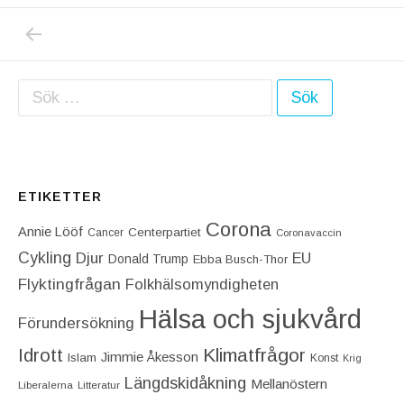
PREVIOUS POST: SKIDSTJÄRNAN THERESE
Inläggsnavigering
Sök efter:
ETIKETTER
Corona
Annie Lööf
Centerpartiet‎
Cancer
Coronavaccin
Cykling
Djur
EU
Donald Trump
Ebba Busch-Thor
Flyktingfrågan
Folkhälsomyndigheten
Hälsa och sjukvård
Förundersökning
Idrott
Klimatfrågor
Jimmie Åkesson
Islam
Konst
Krig
Längdskidåkning
Mellanöstern
Liberalerna
Litteratur