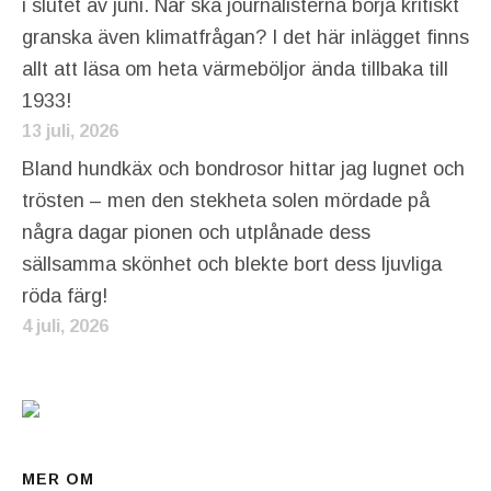
i slutet av juni. När ska journalisterna börja kritiskt
granska även klimatfrågan? I det här inlägget finns
allt att läsa om heta värmeböljor ända tillbaka till
1933!
13 juli, 2026
Bland hundkäx och bondrosor hittar jag lugnet och
trösten – men den stekheta solen mördade på
några dagar pionen och utplånade dess
sällsamma skönhet och blekte bort dess ljuvliga
röda färg!
4 juli, 2026
MER OM