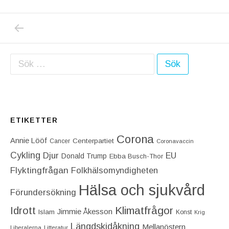
PREVIOUS POST: STATLIGA VATTENFALL Ä
Inläggsnavigering
Sök efter:
ETIKETTER
Corona
Annie Lööf
Centerpartiet‎
Cancer
Coronavaccin
Cykling
Djur
EU
Donald Trump
Ebba Busch-Thor
Flyktingfrågan
Folkhälsomyndigheten
Hälsa och sjukvård
Förundersökning
Idrott
Klimatfrågor
Jimmie Åkesson
Islam
Konst
Krig
Längdskidåkning
Mellanöstern
Liberalerna
Litteratur