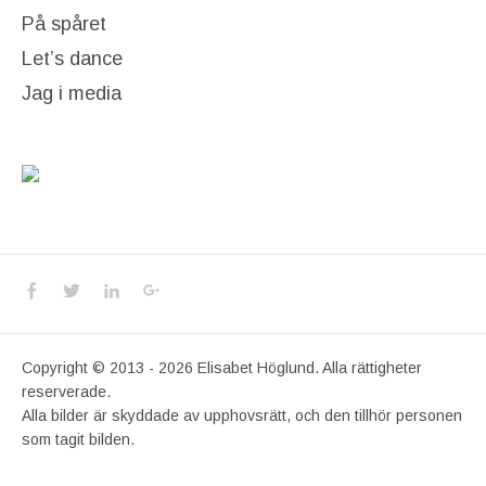
På spåret
Let’s dance
Jag i media
Social Media Profiles
Facebook
Twitter
LinkedIn
Google+
Copyright © 2013 - 2026 Elisabet Höglund. Alla rättigheter
reserverade.
Alla bilder är skyddade av upphovsrätt, och den tillhör personen
som tagit bilden.