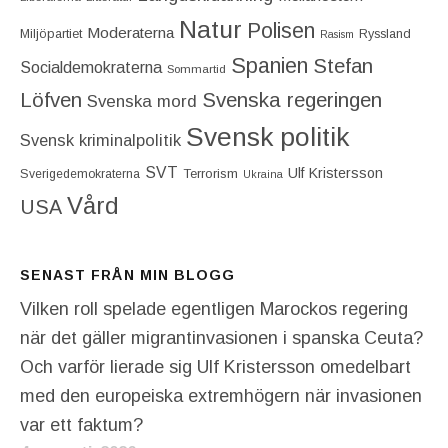
Natur
Polisen
Moderaterna
Miljöpartiet
Ryssland
Rasism
Spanien
Stefan
Socialdemokraterna
Sommartid
Löfven
Svenska regeringen
Svenska mord
Svensk politik
Svensk kriminalpolitik
SVT
Ulf Kristersson
Terrorism
Sverigedemokraterna
Ukraina
Vård
USA
SENAST FRÅN MIN BLOGG
Vilken roll spelade egentligen Marockos regering
när det gäller migrantinvasionen i spanska Ceuta?
Och varför lierade sig Ulf Kristersson omedelbart
med den europeiska extremhögern när invasionen
var ett faktum?