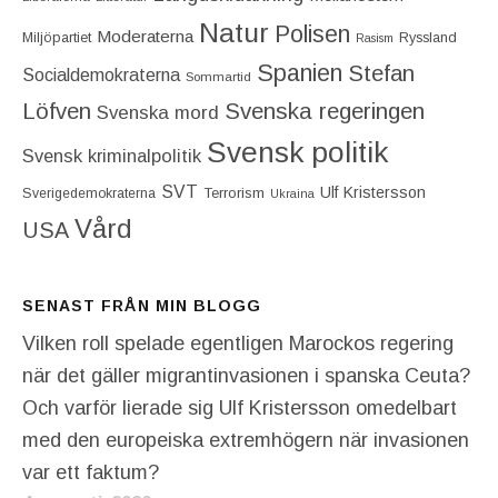
Natur
Polisen
Moderaterna
Miljöpartiet
Ryssland
Rasism
Spanien
Stefan
Socialdemokraterna
Sommartid
Löfven
Svenska regeringen
Svenska mord
Svensk politik
Svensk kriminalpolitik
SVT
Ulf Kristersson
Terrorism
Sverigedemokraterna
Ukraina
Vård
USA
SENAST FRÅN MIN BLOGG
Vilken roll spelade egentligen Marockos regering
när det gäller migrantinvasionen i spanska Ceuta?
Och varför lierade sig Ulf Kristersson omedelbart
med den europeiska extremhögern när invasionen
var ett faktum?