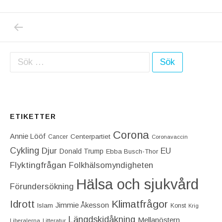
PREVIOUS POST: STEFAN LÖFVEN STACK S
Inläggsnavigering
Sök efter:
ETIKETTER
Corona
Annie Lööf
Centerpartiet‎
Cancer
Coronavaccin
Cykling
Djur
EU
Donald Trump
Ebba Busch-Thor
Flyktingfrågan
Folkhälsomyndigheten
Hälsa och sjukvård
Förundersökning
Idrott
Klimatfrågor
Jimmie Åkesson
Islam
Konst
Krig
Längdskidåkning
Mellanöstern
Liberalerna
Litteratur