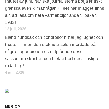
i slutet av juni. När ska journalisterna börja kritiskt
granska även klimatfrågan? I det här inlägget finns
allt att läsa om heta värmeböljor ända tillbaka till
1933!
13 juli, 2026
Bland hundkäx och bondrosor hittar jag lugnet och
trösten – men den stekheta solen mördade på
några dagar pionen och utplånade dess
sällsamma skönhet och blekte bort dess ljuvliga
röda färg!
4 juli, 2026
MER OM