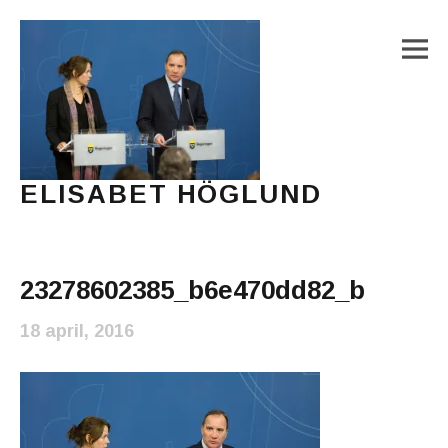
M
ELISABET HÖGLUND
Journalist, författare och konstnär
Main Menu
23278602385_b6e470dd82_b
18 april, 2016