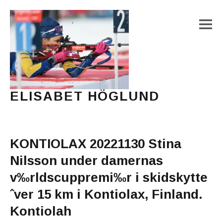
M
ELISABET HÖGLUND
Journalist, författare och konstnär
Main Menu
KONTIOLAX 20221130 Stina
Nilsson under damernas
v‰rldscuppremi‰r i skidskytte
ˆver 15 km i Kontiolax, Finland.
Kontiolah