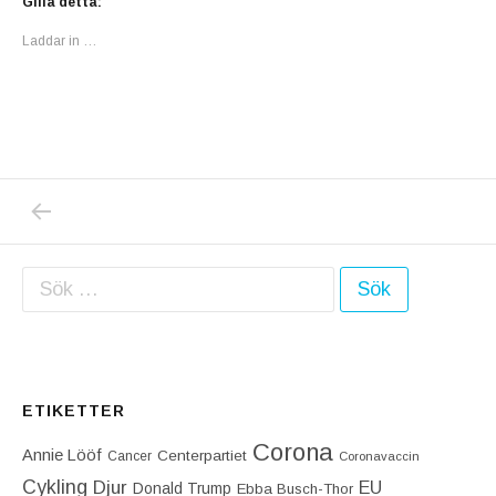
Gilla detta:
Laddar in …
PREVIOUS POST: STINA NILSSON PLATSAR
Inläggsnavigering
Sök efter:
ETIKETTER
Corona
Annie Lööf
Centerpartiet‎
Cancer
Coronavaccin
Cykling
Djur
EU
Donald Trump
Ebba Busch-Thor