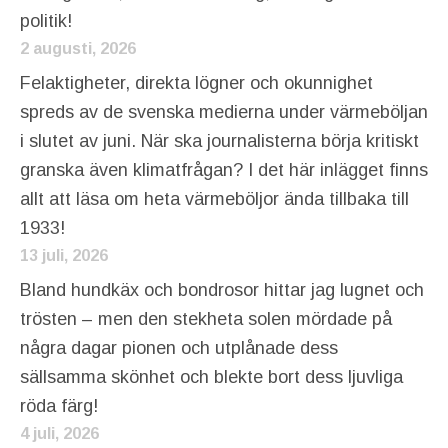
politik!
2 augusti, 2026
Felaktigheter, direkta lögner och okunnighet
spreds av de svenska medierna under värmeböljan
i slutet av juni. När ska journalisterna börja kritiskt
granska även klimatfrågan? I det här inlägget finns
allt att läsa om heta värmeböljor ända tillbaka till
1933!
13 juli, 2026
Bland hundkäx och bondrosor hittar jag lugnet och
trösten – men den stekheta solen mördade på
några dagar pionen och utplånade dess
sällsamma skönhet och blekte bort dess ljuvliga
röda färg!
4 juli, 2026