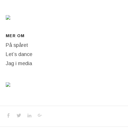
MER OM
På spåret
Let’s dance
Jag i media
Social Media Profiles
Facebook
Twitter
LinkedIn
Google+