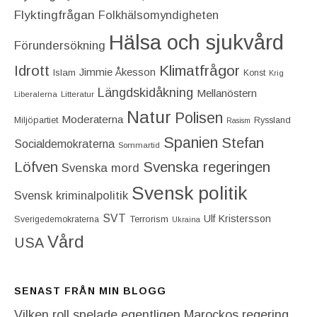
Flyktingfrågan
Folkhälsomyndigheten
Hälsa och sjukvård
Förundersökning
Idrott
Klimatfrågor
Jimmie Åkesson
Islam
Konst
Krig
Längdskidåkning
Mellanöstern
Liberalerna
Litteratur
Natur
Polisen
Moderaterna
Miljöpartiet
Ryssland
Rasism
Spanien
Stefan
Socialdemokraterna
Sommartid
Löfven
Svenska regeringen
Svenska mord
Svensk politik
Svensk kriminalpolitik
SVT
Ulf Kristersson
Terrorism
Sverigedemokraterna
Ukraina
Vård
USA
SENAST FRÅN MIN BLOGG
Vilken roll spelade egentligen Marockos regering