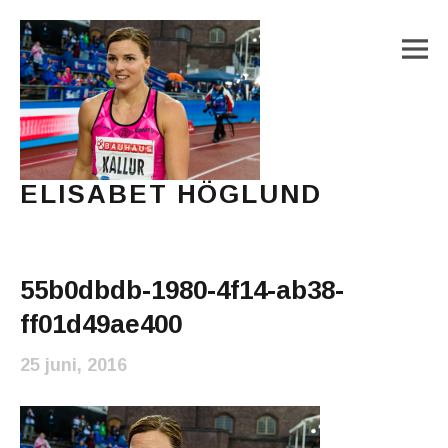
M
ELISABET HÖGLUND
Journalist, författare och konstnär
Main Menu
55b0dbdb-1980-4f14-ab38-
ff01d49ae400
25 juni, 2016