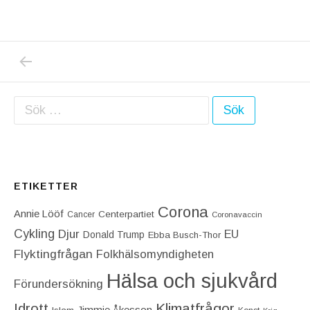
PREVIOUS POST: SUSANNA KALLUR – TÄNK
Inläggsnavigering
Sök efter:
ETIKETTER
Corona
Annie Lööf
Centerpartiet‎
Cancer
Coronavaccin
Cykling
Djur
EU
Donald Trump
Ebba Busch-Thor
Flyktingfrågan
Folkhälsomyndigheten
Hälsa och sjukvård
Förundersökning
Idrott
Klimatfrågor
Jimmie Åkesson