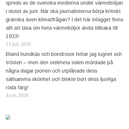
spreds av de svenska medierna under värmeböljan
i slutet av juni. När ska journalisterna börja kritiskt
granska även klimatfrågan? I det här inlägget finns
allt att läsa om heta värmeböljor ända tillbaka till
1933!
13 juli, 2026
Bland hundkäx och bondrosor hittar jag lugnet och
trösten – men den stekheta solen mördade på
några dagar pionen och utplånade dess
sällsamma skönhet och blekte bort dess ljuvliga
röda färg!
4 juli, 2026