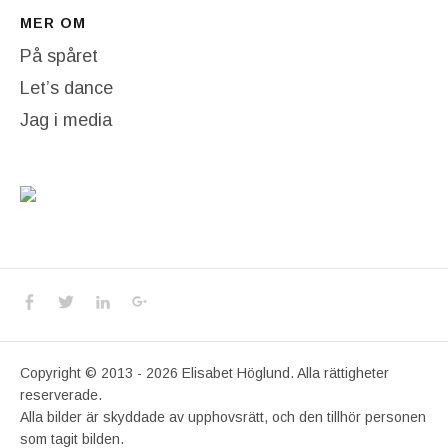
MER OM
På spåret
Let’s dance
Jag i media
Social Media Profiles
Facebook
Twitter
LinkedIn
Google+
Copyright © 2013 - 2026 Elisabet Höglund. Alla rättigheter
reserverade.
Alla bilder är skyddade av upphovsrätt, och den tillhör personen
som tagit bilden.