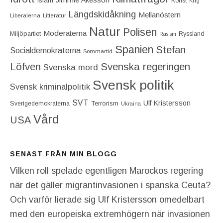
Islam
Konst
Krig
Längdskidåkning
Mellanöstern
Liberalerna
Litteratur
Natur
Polisen
Moderaterna
Miljöpartiet
Ryssland
Rasism
Spanien
Stefan
Socialdemokraterna
Sommartid
Löfven
Svenska regeringen
Svenska mord
Svensk politik
Svensk kriminalpolitik
SVT
Ulf Kristersson
Terrorism
Sverigedemokraterna
Ukraina
Vård
USA
SENAST FRÅN MIN BLOGG
Vilken roll spelade egentligen Marockos regering
när det gäller migrantinvasionen i spanska Ceuta?
Och varför lierade sig Ulf Kristersson omedelbart
med den europeiska extremhögern när invasionen