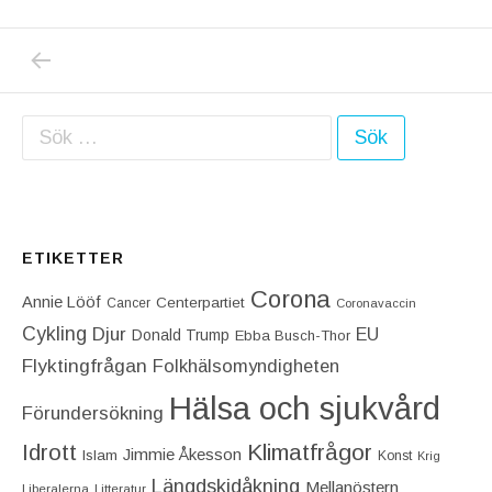
PREVIOUS POST: SVERIGE HAR MYCKET A
Inläggsnavigering
Sök efter:
ETIKETTER
Corona
Annie Lööf
Centerpartiet‎
Cancer
Coronavaccin
Cykling
Djur
EU
Donald Trump
Ebba Busch-Thor
Flyktingfrågan
Folkhälsomyndigheten
Hälsa och sjukvård
Förundersökning
Idrott
Klimatfrågor
Jimmie Åkesson
Islam
Konst
Krig
Längdskidåkning
Mellanöstern
Liberalerna
Litteratur