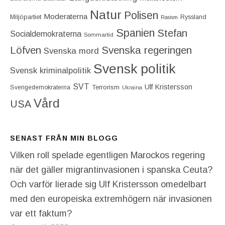
Natur
Polisen
Moderaterna
Miljöpartiet
Ryssland
Rasism
Spanien
Stefan
Socialdemokraterna
Sommartid
Löfven
Svenska regeringen
Svenska mord
Svensk politik
Svensk kriminalpolitik
SVT
Ulf Kristersson
Terrorism
Sverigedemokraterna
Ukraina
Vård
USA
SENAST FRÅN MIN BLOGG
Vilken roll spelade egentligen Marockos regering
när det gäller migrantinvasionen i spanska Ceuta?
Och varför lierade sig Ulf Kristersson omedelbart
med den europeiska extremhögern när invasionen
var ett faktum?