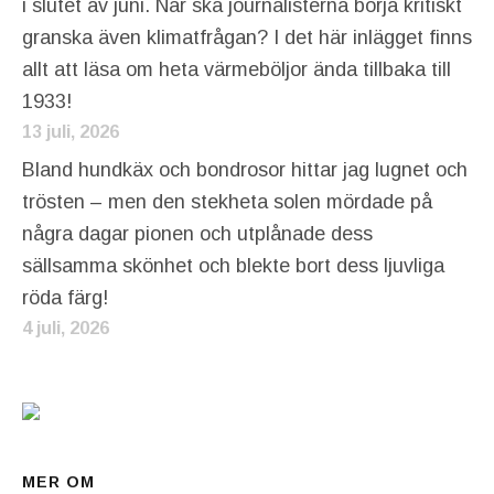
i slutet av juni. När ska journalisterna börja kritiskt
granska även klimatfrågan? I det här inlägget finns
allt att läsa om heta värmeböljor ända tillbaka till
1933!
13 juli, 2026
Bland hundkäx och bondrosor hittar jag lugnet och
trösten – men den stekheta solen mördade på
några dagar pionen och utplånade dess
sällsamma skönhet och blekte bort dess ljuvliga
röda färg!
4 juli, 2026
MER OM