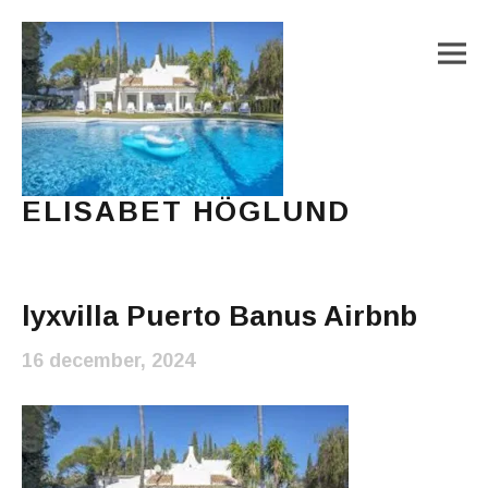
M
ELISABET HÖGLUND
Journalist, författare och konstnär
Main Menu
lyxvilla Puerto Banus Airbnb
16 december, 2024