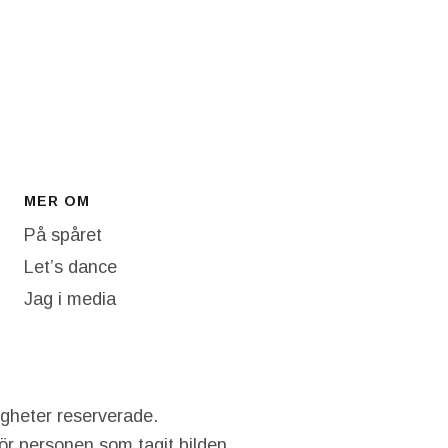
MER OM
På spåret
Let’s dance
Jag i media
igheter reserverade.
hör personen som tagit bilden.