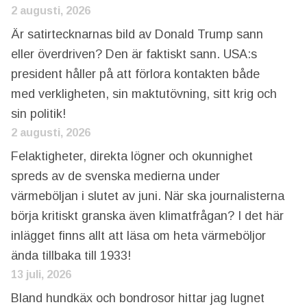
2 augusti, 2026
Är satirtecknarnas bild av Donald Trump sann
eller överdriven? Den är faktiskt sann. USA:s
president håller på att förlora kontakten både
med verkligheten, sin maktutövning, sitt krig och
sin politik!
2 augusti, 2026
Felaktigheter, direkta lögner och okunnighet
spreds av de svenska medierna under
värmeböljan i slutet av juni. När ska journalisterna
börja kritiskt granska även klimatfrågan? I det här
inlägget finns allt att läsa om heta värmeböljor
ända tillbaka till 1933!
13 juli, 2026
Bland hundkäx och bondrosor hittar jag lugnet