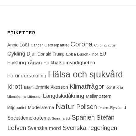
ETIKETTER
Corona
Annie Lööf
Centerpartiet‎
Cancer
Coronavaccin
Cykling
Djur
EU
Donald Trump
Ebba Busch-Thor
Flyktingfrågan
Folkhälsomyndigheten
Hälsa och sjukvård
Förundersökning
Idrott
Klimatfrågor
Jimmie Åkesson
Islam
Konst
Krig
Längdskidåkning
Mellanöstern
Liberalerna
Litteratur
Natur
Polisen
Moderaterna
Miljöpartiet
Ryssland
Rasism
Spanien
Stefan
Socialdemokraterna
Sommartid
Löfven
Svenska regeringen
Svenska mord