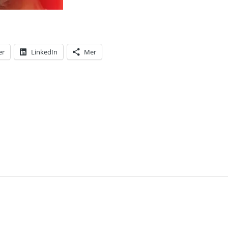
er
LinkedIn
Mer
T: TA TILLBAKA FREDSPRISET FRÅN AUNG SAN SU