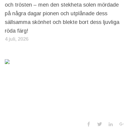
och trösten – men den stekheta solen mördade
på några dagar pionen och utplånade dess
sällsamma skönhet och blekte bort dess ljuvliga
röda färg!
4 juli, 2026
Social Media 
Facebook
Twitter
LinkedIn
Goo