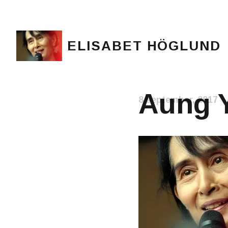
ELISABET HÖGLUND
Journalist, författare och konstnär
Aung 
8 september, 2017