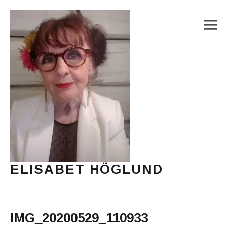
M
ELISABET HÖGLUND
Journalist, författare och konstnär
Main Menu
IMG_20200529_110933