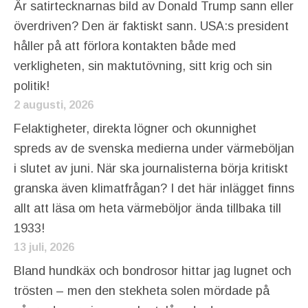
Är satirtecknarnas bild av Donald Trump sann eller
överdriven? Den är faktiskt sann. USA:s president
håller på att förlora kontakten både med
verkligheten, sin maktutövning, sitt krig och sin
politik!
2 augusti, 2026
Felaktigheter, direkta lögner och okunnighet
spreds av de svenska medierna under värmeböljan
i slutet av juni. När ska journalisterna börja kritiskt
granska även klimatfrågan? I det här inlägget finns
allt att läsa om heta värmeböljor ända tillbaka till
1933!
13 juli, 2026
Bland hundkäx och bondrosor hittar jag lugnet och
trösten – men den stekheta solen mördade på