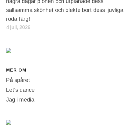
några dagar pionen och utplånade dess
sällsamma skönhet och blekte bort dess ljuvliga
röda färg!
4 juli, 2026
MER OM
På spåret
Let’s dance
Jag i media