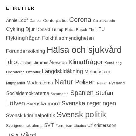
ETIKETTER
Corona
Annie Lööf
Centerpartiet‎
Cancer
Coronavaccin
Cykling
Djur
EU
Donald Trump
Ebba Busch-Thor
Flyktingfrågan
Folkhälsomyndigheten
Hälsa och sjukvård
Förundersökning
Idrott
Klimatfrågor
Jimmie Åkesson
Islam
Konst
Krig
Längdskidåkning
Mellanöstern
Liberalerna
Litteratur
Natur
Polisen
Moderaterna
Miljöpartiet
Ryssland
Rasism
Spanien
Stefan
Socialdemokraterna
Sommartid
Löfven
Svenska regeringen
Svenska mord
Svensk politik
Svensk kriminalpolitik
SVT
Ulf Kristersson
Terrorism
Sverigedemokraterna
Ukraina
Vård
USA