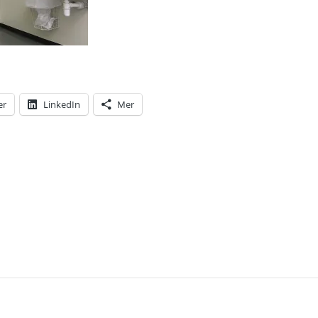
er
LinkedIn
Mer
T: TOLV DAGAR EFTER DET ATT JAG VACCINERATS