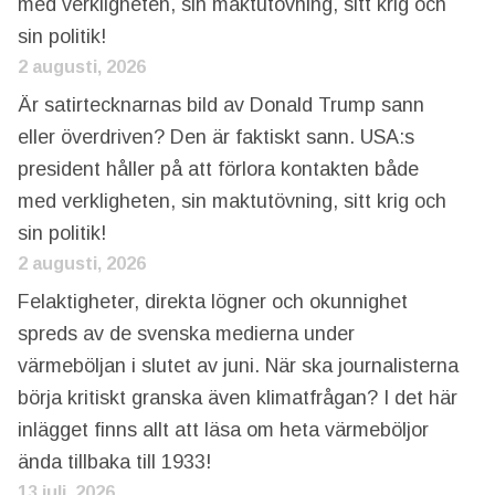
med verkligheten, sin maktutövning, sitt krig och
sin politik!
2 augusti, 2026
Är satirtecknarnas bild av Donald Trump sann
eller överdriven? Den är faktiskt sann. USA:s
president håller på att förlora kontakten både
med verkligheten, sin maktutövning, sitt krig och
sin politik!
2 augusti, 2026
Felaktigheter, direkta lögner och okunnighet
spreds av de svenska medierna under
värmeböljan i slutet av juni. När ska journalisterna
börja kritiskt granska även klimatfrågan? I det här
inlägget finns allt att läsa om heta värmeböljor
ända tillbaka till 1933!
13 juli, 2026