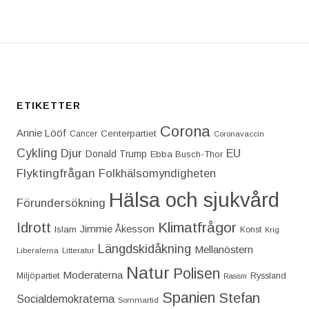
ETIKETTER
Corona
Annie Lööf
Centerpartiet‎
Cancer
Coronavaccin
Cykling
Djur
EU
Donald Trump
Ebba Busch-Thor
Flyktingfrågan
Folkhälsomyndigheten
Hälsa och sjukvård
Förundersökning
Idrott
Klimatfrågor
Jimmie Åkesson
Islam
Konst
Krig
Längdskidåkning
Mellanöstern
Liberalerna
Litteratur
Natur
Polisen
Moderaterna
Miljöpartiet
Ryssland
Rasism
Spanien
Stefan
Socialdemokraterna
Sommartid