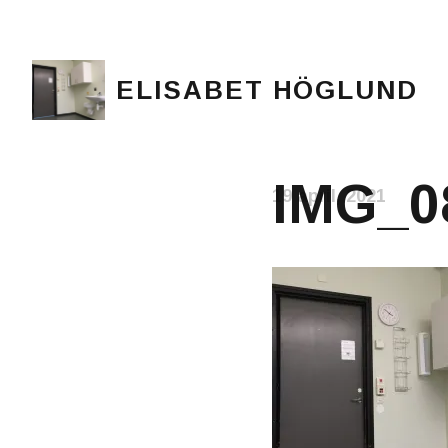
ELISABET HÖGLUND
Journalist, författare och konstnär
IMG_08
19 april, 2021