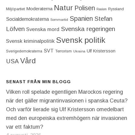
Natur
Polisen
Moderaterna
Miljöpartiet
Ryssland
Rasism
Spanien
Stefan
Socialdemokraterna
Sommartid
Löfven
Svenska regeringen
Svenska mord
Svensk politik
Svensk kriminalpolitik
SVT
Ulf Kristersson
Terrorism
Sverigedemokraterna
Ukraina
Vård
USA
SENAST FRÅN MIN BLOGG
Vilken roll spelade egentligen Marockos regering
när det gäller migrantinvasionen i spanska Ceuta?
Och varför lierade sig Ulf Kristersson omedelbart
med den europeiska extremhögern när invasionen
var ett faktum?