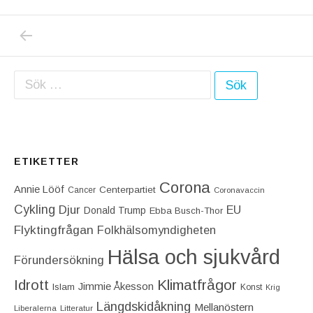
PREVIOUS POST: TRÄNA OCH SLIPP BRÖST
Inläggsnavigering
Sök efter:
ETIKETTER
Corona
Annie Lööf
Centerpartiet‎
Cancer
Coronavaccin
Cykling
Djur
EU
Donald Trump
Ebba Busch-Thor
Flyktingfrågan
Folkhälsomyndigheten
Hälsa och sjukvård
Förundersökning
Idrott
Klimatfrågor
Jimmie Åkesson
Islam
Konst
Krig
Längdskidåkning
Mellanöstern
Liberalerna
Litteratur