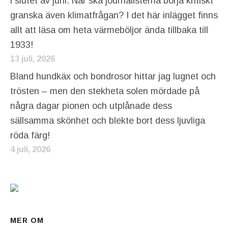
i slutet av juni. När ska journalisterna börja kritiskt
granska även klimatfrågan? I det här inlägget finns
allt att läsa om heta värmeböljor ända tillbaka till
1933!
13 juli, 2026
Bland hundkäx och bondrosor hittar jag lugnet och
trösten – men den stekheta solen mördade på
några dagar pionen och utplånade dess
sällsamma skönhet och blekte bort dess ljuvliga
röda färg!
4 juli, 2026
MER OM