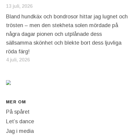
13 juli, 2026
Bland hundkäx och bondrosor hittar jag lugnet och
trösten – men den stekheta solen mördade på
några dagar pionen och utplånade dess
sällsamma skönhet och blekte bort dess ljuvliga
röda färg!
4 juli, 2026
MER OM
På spåret
Let’s dance
Jag i media