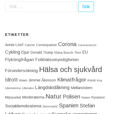
Sök efter:
ETIKETTER
Corona
Annie Lööf
Centerpartiet‎
Cancer
Coronavaccin
Cykling
Djur
EU
Donald Trump
Ebba Busch-Thor
Flyktingfrågan
Folkhälsomyndigheten
Hälsa och sjukvård
Förundersökning
Idrott
Klimatfrågor
Jimmie Åkesson
Islam
Konst
Krig
Längdskidåkning
Mellanöstern
Liberalerna
Litteratur
Natur
Polisen
Moderaterna
Miljöpartiet
Ryssland
Rasism
Spanien
Stefan
Socialdemokraterna
Sommartid