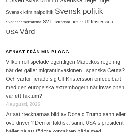
Löfven
Svenska regeringen
Svenska mord
Svensk politik
Svensk kriminalpolitik
SVT
Ulf Kristersson
Terrorism
Sverigedemokraterna
Ukraina
Vård
USA
SENAST FRÅN MIN BLOGG
Vilken roll spelade egentligen Marockos regering
när det gäller migrantinvasionen i spanska Ceuta?
Och varför lierade sig Ulf Kristersson omedelbart
med den europeiska extremhögern när invasionen
var ett faktum?
4 augusti, 2026
Är satirtecknarnas bild av Donald Trump sann eller
överdriven? Den är faktiskt sann. USA:s president
håller på att förlora kontakten både med