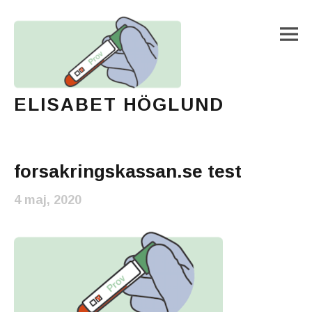
M
ELISABET HÖGLUND
Journalist, författare och konstnär
Main Menu
forsakringskassan.se test
4 maj, 2020