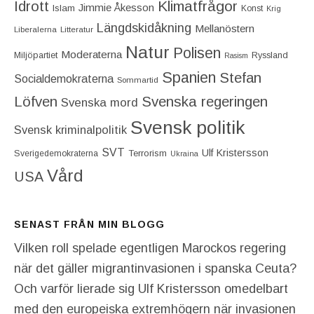
Idrott
Klimatfrågor
Jimmie Åkesson
Islam
Konst
Krig
Längdskidåkning
Mellanöstern
Liberalerna
Litteratur
Natur
Polisen
Moderaterna
Miljöpartiet
Ryssland
Rasism
Spanien
Stefan
Socialdemokraterna
Sommartid
Löfven
Svenska regeringen
Svenska mord
Svensk politik
Svensk kriminalpolitik
SVT
Ulf Kristersson
Terrorism
Sverigedemokraterna
Ukraina
Vård
USA
SENAST FRÅN MIN BLOGG
Vilken roll spelade egentligen Marockos regering
när det gäller migrantinvasionen i spanska Ceuta?
Och varför lierade sig Ulf Kristersson omedelbart
med den europeiska extremhögern när invasionen