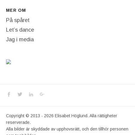
MER OM
På spåret
Let’s dance
Jag i media
Social Media Profiles
Facebook
Twitter
LinkedIn
Google+
Copyright © 2013 - 2026 Elisabet Höglund. Alla rättigheter
reserverade.
Alla bilder är skyddade av upphovsrätt, och den tillhör personen