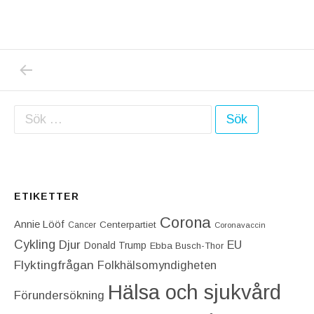
PREVIOUS POST: TRO MIG ELLER EJ MEN J
Inläggsnavigering
Sök efter:
ETIKETTER
Corona
Annie Lööf
Centerpartiet‎
Cancer
Coronavaccin
Cykling
Djur
EU
Donald Trump
Ebba Busch-Thor
Flyktingfrågan
Folkhälsomyndigheten
Hälsa och sjukvård
Förundersökning