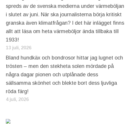
spreds av de svenska medierna under värmeböljan
i slutet av juni. När ska journalisterna börja kritiskt
granska även klimatfrågan? I det här inlägget finns
allt att läsa om heta värmeböljor ända tillbaka till
1933!
13 juli, 2026
Bland hundkäx och bondrosor hittar jag lugnet och
trösten – men den stekheta solen mördade på
några dagar pionen och utplånade dess
sällsamma skönhet och blekte bort dess ljuvliga
röda färg!
4 juli, 2026