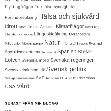
Flyktingfrågan
Folkhälsomyndigheten
Hälsa och sjukvård
Förundersökning
Idrott
Klimatfrågor
Jimmie Åkesson
Islam
Konst
Krig
Längdskidåkning
Mellanöstern
Liberalerna
Litteratur
Natur
Polisen
Moderaterna
Miljöpartiet
Ryssland
Rasism
Spanien
Stefan
Socialdemokraterna
Sommartid
Löfven
Svenska regeringen
Svenska mord
Svensk politik
Svensk kriminalpolitik
SVT
Ulf Kristersson
Terrorism
Sverigedemokraterna
Ukraina
Vård
USA
SENAST FRÅN MIN BLOGG