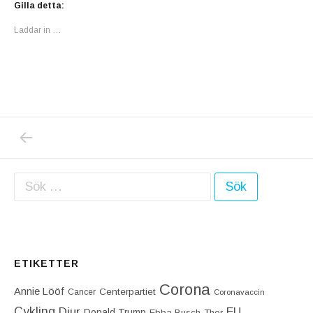
Gilla detta:
Laddar in …
PREVIOUS POST: VAD ÄR DET SOM FÅR UNG
Inläggsnavigering
Sök efter:
ETIKETTER
Corona
Annie Lööf
Centerpartiet‎
Cancer
Coronavaccin
Cykling
Djur
EU
Donald Trump
Ebba Busch-Thor