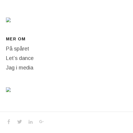
MER OM
På spåret
Let’s dance
Jag i media
Social Media Profiles
Facebook
Twitter
LinkedIn
Google+