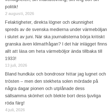
politik!
2 augusti, 2026
Felaktigheter, direkta lögner och okunnighet
spreds av de svenska medierna under värmeböljan
i slutet av juni. När ska journalisterna börja kritiskt
granska även klimatfrågan? I det här inlägget finns
allt att läsa om heta värmeböljor ända tillbaka till
1933!
13 juli, 2026
Bland hundkäx och bondrosor hittar jag lugnet och
trösten – men den stekheta solen mördade på
några dagar pionen och utplånade dess
sällsamma skönhet och blekte bort dess ljuvliga
röda färg!
4 juli, 2026