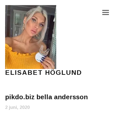
M
ELISABET HÖGLUND
Journalist, författare och konstnär
Main Menu
pikdo.biz bella andersson
2 juni, 2020